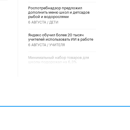
Роспотребнадзор предложил
дополнить меню школ и детсадов
рыбой и водорослями
6 АВГУСТА /
ДЕТИ
​Яндекс обучил более 20 тысяч
учителей использовать ИИ в работе
6 АВГУСТА /
УЧИТЕЛЯ
Минимальный набор товаров для
школы подорожал на 6,3%
5 АВГУСТА /
ШКОЛЬНИКИ
Вышел в свет новый номер научно-
публицистического журнала
«Образовательная политика» № 2
(2026)
3 ИЮЛЯ /
АНОНС
Школьники и студенты Москвы
почтили память героев Великой
Отечественной войны
22 ИЮНЯ /
ГОРОДСКОЕ ОБРАЗОВАНИЕ
алов