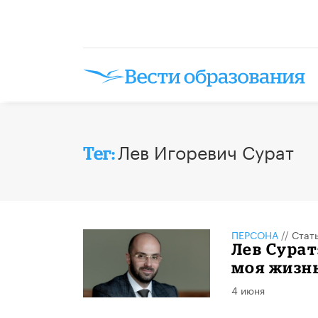
Лев Игоревич Сурат
Тег:
ПЕРСОНА
//
Стат
Лев Сурат
моя жизн
4 июня