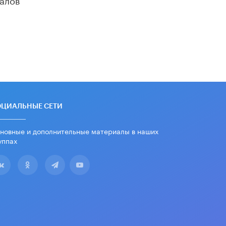
«Егор, давай во двор!»
22 ИЮНЯ /
АНОНС
Из закона о регулировании ИИ
убрали запрет на иностранные
нейросети
22 ИЮНЯ /
BIG DATA
Рособрнадзор предупредил о трех
схемах мошенничества в период
сдачи ЕГЭ
ОЦИАЛЬНЫЕ СЕТИ
19 ИЮНЯ /
ЕГЭ И ОГЭ
новные и дополнительные материалы в наших
​Яндекс выпустил отчёт об
уппах
устойчивом развитии за 2025 год
17 ИЮНЯ /
АНАЛИТИКА
Московский выпускной на ВДНХ
соберет более 60 артистов
17 ИЮНЯ /
ГОРОДСКОЕ ОБРАЗОВАНИЕ
Названы лучшие российские вузы в
2026 году по версии RAEX