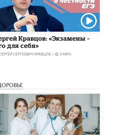
5 ИЮНЯ /
ЧТО ПРОИСХОДИТ?
«Евгений Онегин» станет обязательным
для повторения в 10–11-х классах
4 ИЮНЯ /
КАЧЕСТВО ОБРАЗОВАНИЯ
ергей Кравцов: «Экзамены –
В Общественной палате предложили
шить школьную форму с учетом
то для себя»
национальных традиций регионов
4 ИЮНЯ /
ШКОЛЬНИКИ
СЕРГЕЙ СЕРГЕЕВИЧ КРАВЦОВ
/
3 МИН.
В Госдуме предложили ввести онлайн-
формат для апелляций ЕГЭ
3 ИЮНЯ /
ЕГЭ И ОГЭ
ДОРОВЬЕ
​Яндекс выпустил бесплатный курс по
защите от ИИ-мошенничества
2 ИЮНЯ /
BIG DATA
В России начнут применять новые
подходы к разрешению конфликтов в
школах
2 ИЮНЯ /
ПОДРОСТКИ