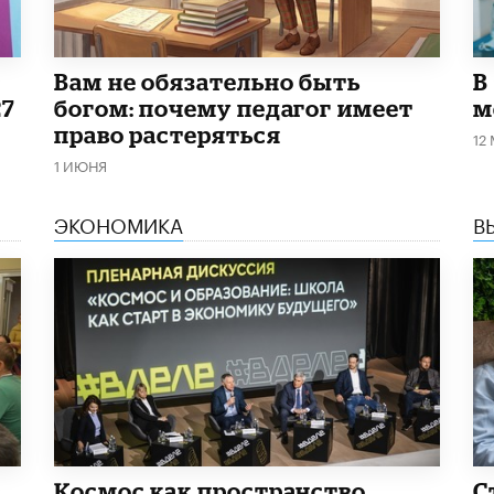
​Вам не обязательно быть
В
27
богом: почему педагог имеет
м
право растеряться
12
1 ИЮНЯ
ЭКОНОМИКА
В
Космос как пространство
С