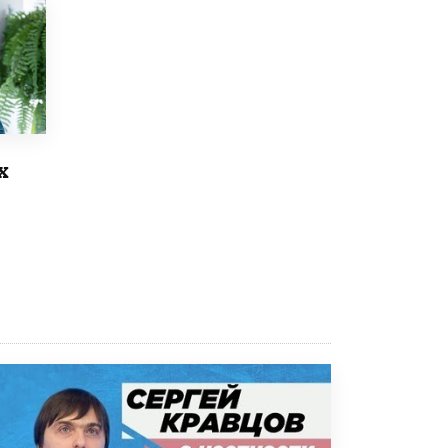
Рособрнадзор ответил на жалобы
школьников на ошибки в ЕГЭ по
русскому
8 ИЮНЯ /
ЕГЭ И ОГЭ
Школа «СКОЛКА» и Госкорпорация
«Росатом» подписали соглашение о
сотрудничестве
х
8 ИЮНЯ /
ОБРАЗОВАТЕЛЬНАЯ ПОЛИТИКА
Депутаты призвали не отклонять
дипломы только из-за не пройденного
антиплагиата
5 ИЮНЯ /
ЧТО ПРОИСХОДИТ?
Минпросвещения просят добавить в
школьные учебники примеры женщин-
инженеров
5 ИЮНЯ /
УЧЕБНИКИ
Уличенный в списывании школьник
вернул себе призовое место на
олимпиаде через суд