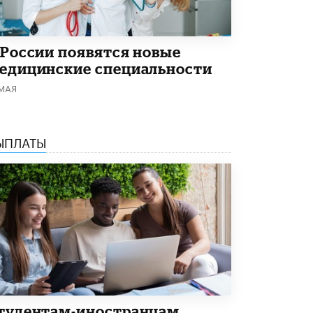
Академик РАН предупредил, что
ChatGPT отучит школьников думать
1 ИЮНЯ /
ШКОЛЬНИКИ
 России появятся новые
едицинские специальности
 МАЯ
ЫПЛАТЫ
тудентам-иностранцам