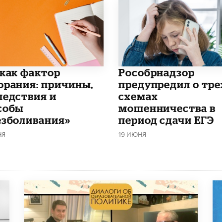
 как фактор
Рособрнадзор
орания: причины,
предупредил о тре
ледствия и
схемах
собы
мошенничества в
езболивания»
период сдачи ЕГЭ
НЯ
19 ИЮНЯ