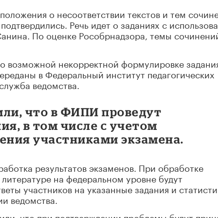
положения о несоответствии текстов и тем сочин
 подтвердились. Речь идет о заданиях с использов
Санина. По оценке Рособрнадзора, темы сочинени
о возможной некорректной формулировке задани
переданы в Федеральный институт педагогических
служба ведомства.
или, что в ФИПИ проведут
ия, в том числе с учетом
нения участниками экзамена.
работка результатов экзаменов. При обработке
и литературе на федеральном уровне будут
еты участников на указанные задания и статисти
ии ведомства.
или, что при подтверждении проблемы будут прин