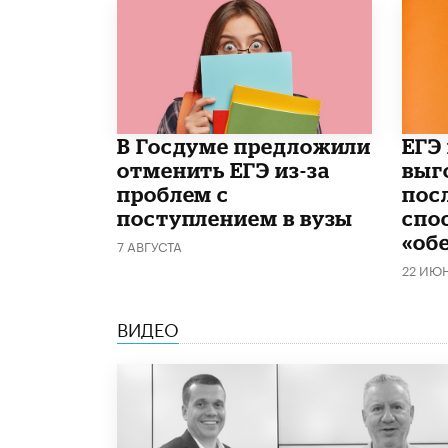
В Госдуме предложили
​ЕГЭ
отменить ЕГЭ из-за
выг
проблем с
пос
поступлением в вузы
спо
«об
7 АВГУСТА
22 ИЮ
ВИДЕО