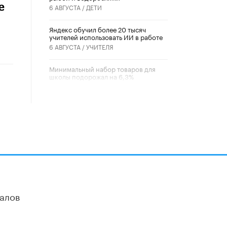
е
6 АВГУСТА /
ДЕТИ
​Яндекс обучил более 20 тысяч
учителей использовать ИИ в работе
6 АВГУСТА /
УЧИТЕЛЯ
Минимальный набор товаров для
школы подорожал на 6,3%
5 АВГУСТА /
ШКОЛЬНИКИ
Вышел в свет новый номер научно-
публицистического журнала
«Образовательная политика» № 2
(2026)
3 ИЮЛЯ /
АНОНС
Школьники и студенты Москвы
почтили память героев Великой
Отечественной войны
22 ИЮНЯ /
ГОРОДСКОЕ ОБРАЗОВАНИЕ
алов
«Егор, давай во двор!»
22 ИЮНЯ /
АНОНС