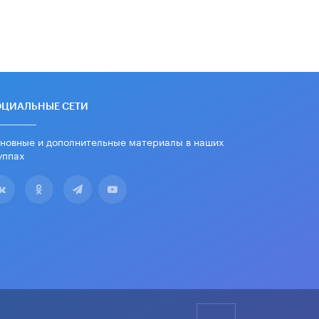
Из закона о регулировании ИИ
убрали запрет на иностранные
нейросети
22 ИЮНЯ /
BIG DATA
Рособрнадзор предупредил о трех
схемах мошенничества в период
сдачи ЕГЭ
ОЦИАЛЬНЫЕ СЕТИ
19 ИЮНЯ /
ЕГЭ И ОГЭ
новные и дополнительные материалы в наших
​Яндекс выпустил отчёт об
уппах
устойчивом развитии за 2025 год
17 ИЮНЯ /
АНАЛИТИКА
Московский выпускной на ВДНХ
соберет более 60 артистов
17 ИЮНЯ /
ГОРОДСКОЕ ОБРАЗОВАНИЕ
Названы лучшие российские вузы в
2026 году по версии RAEX
16 ИЮНЯ /
АНАЛИТИКА