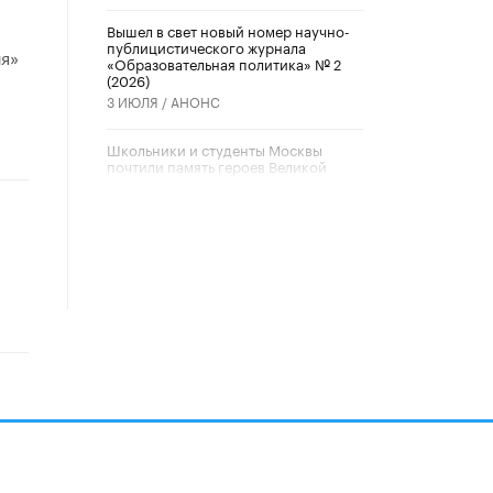
Вышел в свет новый номер научно-
публицистического журнала
я»
«Образовательная политика» № 2
(2026)
3 ИЮЛЯ /
АНОНС
Школьники и студенты Москвы
почтили память героев Великой
Отечественной войны
22 ИЮНЯ /
ГОРОДСКОЕ ОБРАЗОВАНИЕ
«Егор, давай во двор!»
22 ИЮНЯ /
АНОНС
Из закона о регулировании ИИ
убрали запрет на иностранные
нейросети
22 ИЮНЯ /
BIG DATA
Рособрнадзор предупредил о трех
схемах мошенничества в период
сдачи ЕГЭ
19 ИЮНЯ /
ЕГЭ И ОГЭ