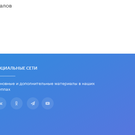
алов
​Яндекс выпустил отчёт об
устойчивом развитии за 2025 год
17 ИЮНЯ /
АНАЛИТИКА
Московский выпускной на ВДНХ
соберет более 60 артистов
17 ИЮНЯ /
ГОРОДСКОЕ ОБРАЗОВАНИЕ
Названы лучшие российские вузы в
2026 году по версии RAEX
16 ИЮНЯ /
АНАЛИТИКА
ОЦИАЛЬНЫЕ СЕТИ
В России предложили ввести
новные и дополнительные материалы в наших
обязательные уроки каллиграфии в
детских садах
уппах
11 ИЮНЯ /
ВОСПИТАНИЕ
​Как будущие реставраторы –
студенты столичного колледжа,
помогают восстанавливать
культурные и исторические объекты
11 ИЮНЯ /
ГОРОДСКОЕ ОБРАЗОВАНИЕ