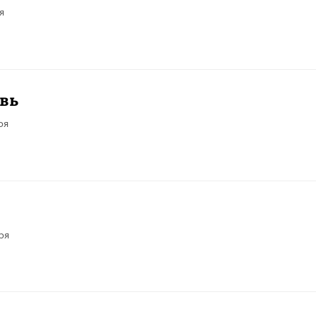
я
овь
ря
ря