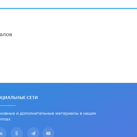
Московский выпускной на ВДНХ
соберет более 60 артистов
17 ИЮНЯ /
ГОРОДСКОЕ ОБРАЗОВАНИЕ
алов
Названы лучшие российские вузы в
2026 году по версии RAEX
16 ИЮНЯ /
АНАЛИТИКА
В России предложили ввести
обязательные уроки каллиграфии в
детских садах
11 ИЮНЯ /
ВОСПИТАНИЕ
​Как будущие реставраторы –
студенты столичного колледжа,
помогают восстанавливать
ОЦИАЛЬНЫЕ СЕТИ
культурные и исторические объекты
11 ИЮНЯ /
ГОРОДСКОЕ ОБРАЗОВАНИЕ
новные и дополнительные материалы в наших
уппах
​Почти 50 новых объектов
образования открыли в этом
учебном году в Москве
10 ИЮНЯ /
ГОРОДСКОЕ ОБРАЗОВАНИЕ