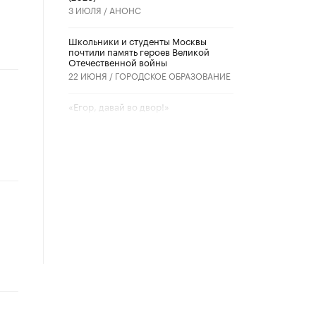
3 ИЮЛЯ /
АНОНС
Школьники и студенты Москвы
почтили память героев Великой
Отечественной войны
22 ИЮНЯ /
ГОРОДСКОЕ ОБРАЗОВАНИЕ
«Егор, давай во двор!»
22 ИЮНЯ /
АНОНС
Из закона о регулировании ИИ
убрали запрет на иностранные
нейросети
22 ИЮНЯ /
BIG DATA
Рособрнадзор предупредил о трех
схемах мошенничества в период
сдачи ЕГЭ
19 ИЮНЯ /
ЕГЭ И ОГЭ
​Яндекс выпустил отчёт об
устойчивом развитии за 2025 год
17 ИЮНЯ /
АНАЛИТИКА