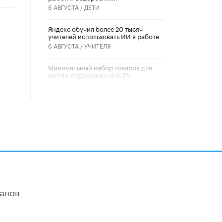
6 АВГУСТА /
ДЕТИ
​Яндекс обучил более 20 тысяч
учителей использовать ИИ в работе
6 АВГУСТА /
УЧИТЕЛЯ
Минимальный набор товаров для
школы подорожал на 6,3%
5 АВГУСТА /
ШКОЛЬНИКИ
Вышел в свет новый номер научно-
публицистического журнала
«Образовательная политика» № 2
(2026)
3 ИЮЛЯ /
АНОНС
Школьники и студенты Москвы
почтили память героев Великой
Отечественной войны
22 ИЮНЯ /
ГОРОДСКОЕ ОБРАЗОВАНИЕ
алов
«Егор, давай во двор!»
22 ИЮНЯ /
АНОНС