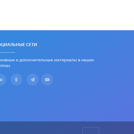
Из закона о регулировании ИИ
убрали запрет на иностранные
нейросети
22 ИЮНЯ /
BIG DATA
Рособрнадзор предупредил о трех
схемах мошенничества в период
сдачи ЕГЭ
ОЦИАЛЬНЫЕ СЕТИ
19 ИЮНЯ /
ЕГЭ И ОГЭ
новные и дополнительные материалы в наших
​Яндекс выпустил отчёт об
уппах
устойчивом развитии за 2025 год
17 ИЮНЯ /
АНАЛИТИКА
Московский выпускной на ВДНХ
соберет более 60 артистов
17 ИЮНЯ /
ГОРОДСКОЕ ОБРАЗОВАНИЕ
Названы лучшие российские вузы в
2026 году по версии RAEX
16 ИЮНЯ /
АНАЛИТИКА