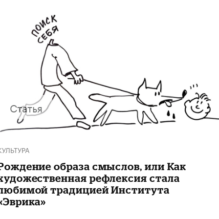
Статья
КУЛЬТУРА
Рождение образа смыслов, или Как
художественная рефлексия стала
любимой традицией Института
«Эврика»