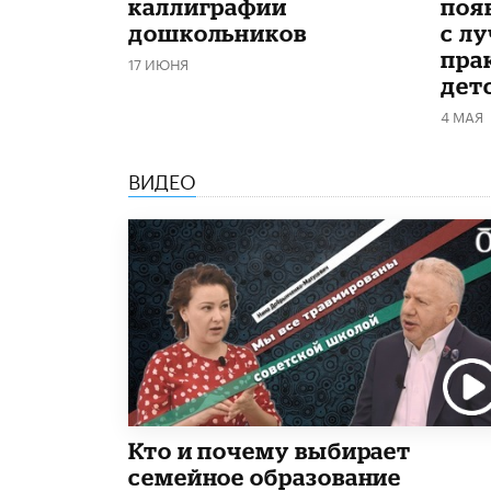
каллиграфии
поя
дошкольников
с л
пра
17 ИЮНЯ
дет
4 МАЯ
ВИДЕО
Кто и почему выбирает
семейное образование