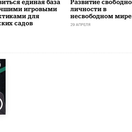
виться единая база
Развитие свободн
учшими игровыми
личности в
ктиками для
несвободном мире
ских садов
29 АПРЕЛЯ