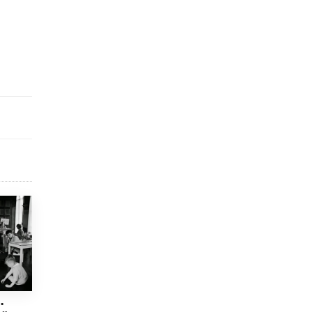
исторические объекты
11 ИЮНЯ /
ГОРОДСКОЕ ОБРАЗОВАНИЕ
​Почти 50 новых объектов образования
открыли в этом учебном году в Москве
10 ИЮНЯ /
ГОРОДСКОЕ ОБРАЗОВАНИЕ
Госдума приняла закон о детских SIM-
картах
10 ИЮНЯ /
ДЕТИ
Глава СПЧ предложил вернуть в школы
устные переходные экзамены
9 ИЮНЯ /
КАЧЕСТВО ОБРАЗОВАНИЯ
​Объединяя дошкольный мир
8 ИЮНЯ /
АНОНС
«Сколково» и ГК «Просвещение»
анонсировали запуск акселератора
технологических решений для всех
уровней образования
.
8 ИЮНЯ /
ЧТО ПРОИСХОДИТ?