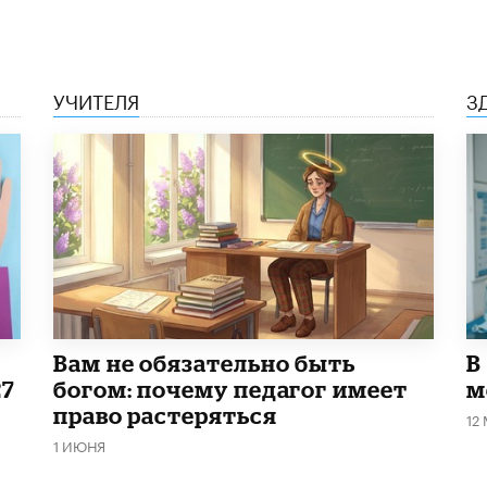
УЧИТЕЛЯ
З
​Вам не обязательно быть
В
27
богом: почему педагог имеет
м
право растеряться
12
1 ИЮНЯ