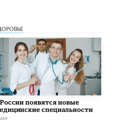
5 ИЮНЯ /
ЧТО ПРОИСХОДИТ?
«Евгений Онегин» станет обязательным
для повторения в 10–11-х классах
4 ИЮНЯ /
КАЧЕСТВО ОБРАЗОВАНИЯ
ДОРОВЬЕ
В Общественной палате предложили
шить школьную форму с учетом
национальных традиций регионов
4 ИЮНЯ /
ШКОЛЬНИКИ
В Госдуме предложили ввести онлайн-
формат для апелляций ЕГЭ
3 ИЮНЯ /
ЕГЭ И ОГЭ
​Яндекс выпустил бесплатный курс по
защите от ИИ-мошенничества
 России появятся новые
2 ИЮНЯ /
BIG DATA
едицинские специальности
В России начнут применять новые
 МАЯ
подходы к разрешению конфликтов в
школах
2 ИЮНЯ /
ПОДРОСТКИ