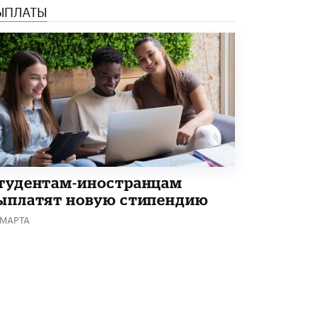
ЫПЛАТЫ
Академик РАН предупредил, что
ChatGPT отучит школьников думать
1 ИЮНЯ /
ШКОЛЬНИКИ
тудентам-иностранцам
ыплатят новую стипендию
 МАРТА