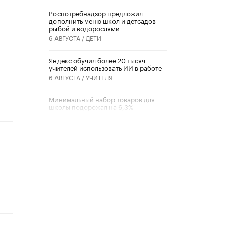
Роспотребнадзор предложил
дополнить меню школ и детсадов
рыбой и водорослями
6 АВГУСТА /
ДЕТИ
​Яндекс обучил более 20 тысяч
учителей использовать ИИ в работе
6 АВГУСТА /
УЧИТЕЛЯ
Минимальный набор товаров для
школы подорожал на 6,3%
5 АВГУСТА /
ШКОЛЬНИКИ
Вышел в свет новый номер научно-
публицистического журнала
«Образовательная политика» № 2
(2026)
3 ИЮЛЯ /
АНОНС
Школьники и студенты Москвы
почтили память героев Великой
Отечественной войны
22 ИЮНЯ /
ГОРОДСКОЕ ОБРАЗОВАНИЕ