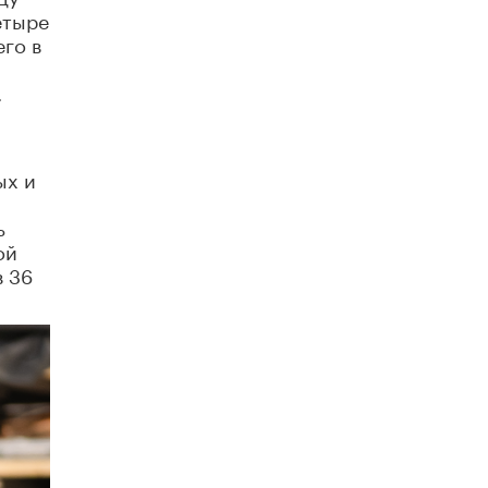
соберет более 60 артистов
етыре
17 ИЮНЯ /
ГОРОДСКОЕ ОБРАЗОВАНИЕ
го в
Названы лучшие российские вузы в
.
2026 году по версии RAEX
16 ИЮНЯ /
АНАЛИТИКА
В России предложили ввести
ых и
обязательные уроки каллиграфии в
детских садах
11 ИЮНЯ /
ВОСПИТАНИЕ
ь
ой
​Как будущие реставраторы – студенты
в 36
столичного колледжа, помогают
восстанавливать культурные и
исторические объекты
11 ИЮНЯ /
ГОРОДСКОЕ ОБРАЗОВАНИЕ
​Почти 50 новых объектов образования
открыли в этом учебном году в Москве
10 ИЮНЯ /
ГОРОДСКОЕ ОБРАЗОВАНИЕ
Госдума приняла закон о детских SIM-
картах