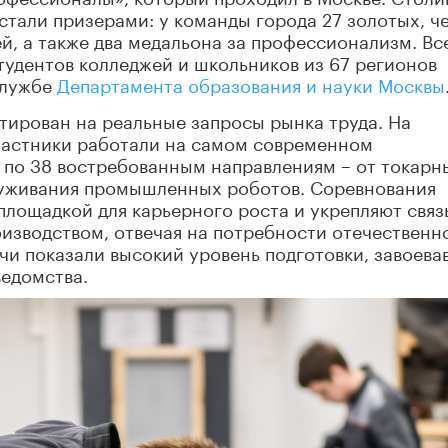
 стали призерами: у команды города 27 золотых, ч
й, а также два медальона за профессионализм. Все
тудентов колледжей и школьников из 67 регионов
службе
Департамента образования и науки Москвы
ирован на реальные запросы рынка труда. На
частники работали на самом современном
 по 38 востребованным направлениям – от токарн
луживания промышленных роботов. Соревнования
площадкой для карьерного роста и укрепляют связ
изводством, отвечая на потребности отечественн
чи показали высокий уровень подготовки, завоева
ведомства.