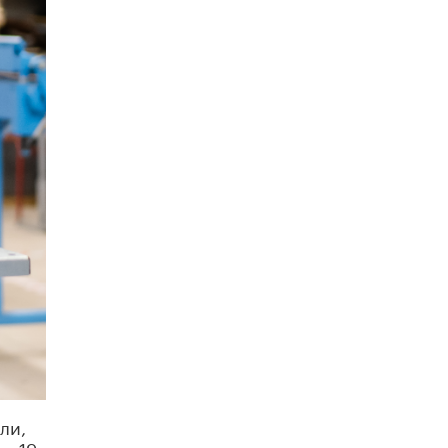
10 ИЮНЯ /
ДЕТИ
Глава СПЧ предложил вернуть в школы
устные переходные экзамены
9 ИЮНЯ /
КАЧЕСТВО ОБРАЗОВАНИЯ
​Объединяя дошкольный мир
8 ИЮНЯ /
АНОНС
«Сколково» и ГК «Просвещение»
анонсировали запуск акселератора
технологических решений для всех
уровней образования
8 ИЮНЯ /
ЧТО ПРОИСХОДИТ?
Рособрнадзор ответил на жалобы
школьников на ошибки в ЕГЭ по
русскому
8 ИЮНЯ /
ЕГЭ И ОГЭ
Школа «СКОЛКА» и Госкорпорация
«Росатом» подписали соглашение о
ли,
сотрудничестве
х 19