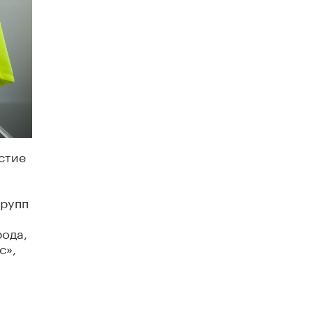
Кто будет оценивать поведение
школьников
29 МАЯ /
ШКОЛЬНИКИ
стие
групп
рода,
с»,