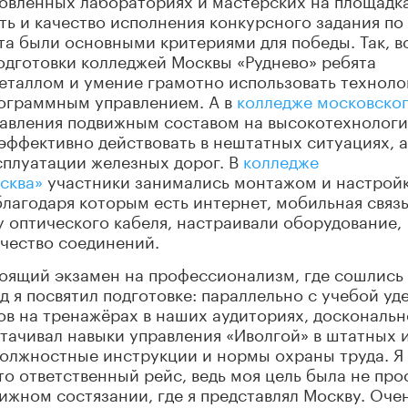
ть и качество исполнения конкурсного задания по
а были основными критериями для победы. Так, в
одготовки колледжей Москвы «Руднево» ребята
еталлом и умение грамотно использовать техноло
рограммным управлением. А в
колледже московско
равления подвижным составом на высокотехнолог
эффективно действовать в нештатных ситуациях, а
сплуатации железных дорог. В
колледже
сква»
участники занимались монтажом и настрой
благодаря которым есть интернет, мобильная связь
 оптического кабеля, настраивали оборудование,
чество соединений.
тоящий экзамен на профессионализм, где сошлись
д я посвятил подготовке: параллельно с учебой уд
в на тренажёрах в наших аудиториях, доскональн
ттачивал навыки управления «Иволгой» в штатных 
должностные инструкции и нормы охраны труда. Я
это ответственный рейс, ведь моя цель была не про
тижном состязании, где я представлял Москву. Оче