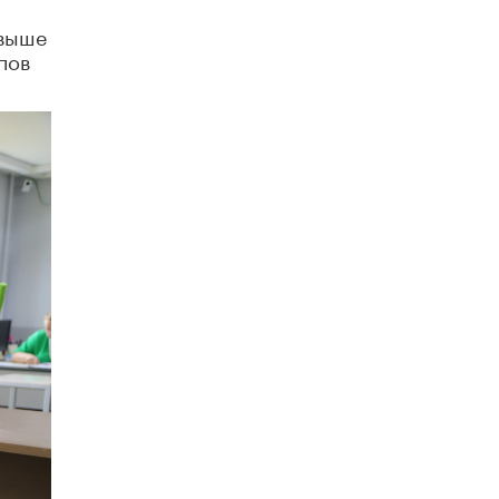
свыше
пов