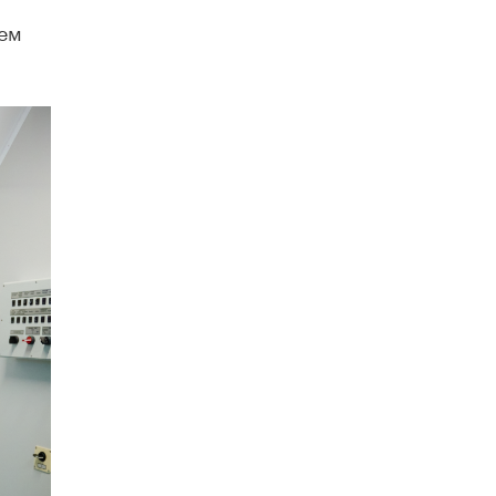
4 ИЮНЯ /
ШКОЛЬНИКИ
ием
В Госдуме предложили ввести онлайн-
формат для апелляций ЕГЭ
3 ИЮНЯ /
ЕГЭ И ОГЭ
​Яндекс выпустил бесплатный курс по
защите от ИИ-мошенничества
2 ИЮНЯ /
BIG DATA
В России начнут применять новые
подходы к разрешению конфликтов в
школах
2 ИЮНЯ /
ПОДРОСТКИ
Академик РАН предупредил, что
ChatGPT отучит школьников думать
1 ИЮНЯ /
ШКОЛЬНИКИ
В Минобрнауки рассказали о новых
правилах приема в аспирантуру
1 ИЮНЯ /
КАЧЕСТВО ОБРАЗОВАНИЯ