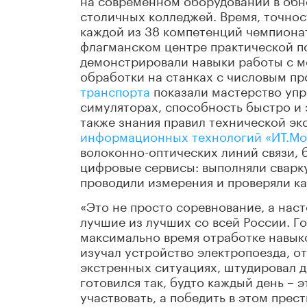
столичных колледжей. Время, точнос
каждой из 38 компетенций чемпионат
флагманском центре практической п
демонстрировали навыки работы с м
обработки на станках с числовым п
транспорта
показали мастерство уп
симуляторах, способность быстро и 
также знания правил технической эк
информационных технологий «ИТ.Мо
волоконно-оптических линий связи, 
цифровые сервисы: выполняли сварку
проводили измерения и проверяли ка
«Это не просто соревнование, а нас
лучшие из лучших со всей России. Го
максимально время отработке навыко
изучал устройство электропоезда, о
экстренных ситуациях, штудировал 
готовился так, будто каждый день – 
участвовать, а победить в этом прес