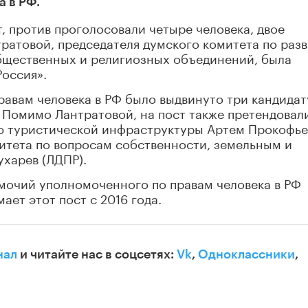
 в РФ.
, против проголосовали четыре человека, двое
ратовой, председателя думского комитета по раз
бщественных и религиозных объединений, была
оссия».
равам человека в РФ было выдвинуто три кандида
 Помимо Лантратовой, на пост также претендовал
ию туристической инфраструктуры Артем Прокофье
итета по вопросам собственности, земельным и
харев (ЛДПР).
омочий уполномоченного по правам человека в РФ
ает этот пост с 2016 года.
нал
и читайте нас в соцсетях:
Vk
,
Одноклассники
,