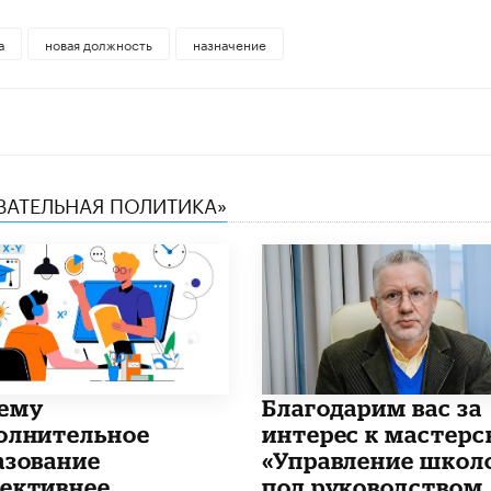
а
новая должность
назначение
ОВАТЕЛЬНАЯ ПОЛИТИКА»
чему
Благодарим вас за
олнительное
интерес к мастерс
азование
«Управление школ
ективнее
под руководством