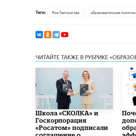
Теги:
Яна Лантратова
образовательная политик
ЧИТАЙТЕ ТАКЖЕ В РУБРИКЕ «ОБРАЗ
Школа «СКОЛКА» и
​По
Госкорпорация
доп
«Росатом» подписали
обр
соглашение о
эфф