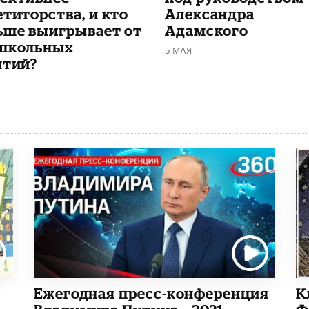
етиторства, и кто
Александра
ьше выигрывает от
Адамского
школьных
5 МАЯ
ятий?
Ежегодная пресс-конференция
К