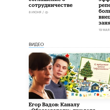
сотрудничестве
реп
бол
8 ИЮНЯ
/
вне
зан
19 МАЯ
ВИДЕО
Егор Вадов: Каналу