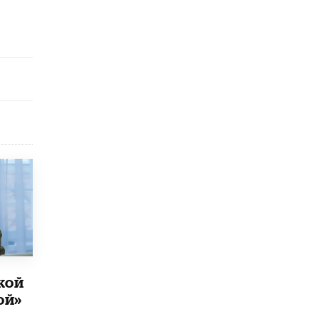
открыли в этом учебном году в Москве
10 ИЮНЯ /
ГОРОДСКОЕ ОБРАЗОВАНИЕ
Госдума приняла закон о детских SIM-
картах
10 ИЮНЯ /
ДЕТИ
Глава СПЧ предложил вернуть в школы
устные переходные экзамены
9 ИЮНЯ /
КАЧЕСТВО ОБРАЗОВАНИЯ
​Объединяя дошкольный мир
8 ИЮНЯ /
АНОНС
«Сколково» и ГК «Просвещение»
анонсировали запуск акселератора
технологических решений для всех
уровней образования
8 ИЮНЯ /
ЧТО ПРОИСХОДИТ?
кой
Рособрнадзор ответил на жалобы
школьников на ошибки в ЕГЭ по
ой»
русскому