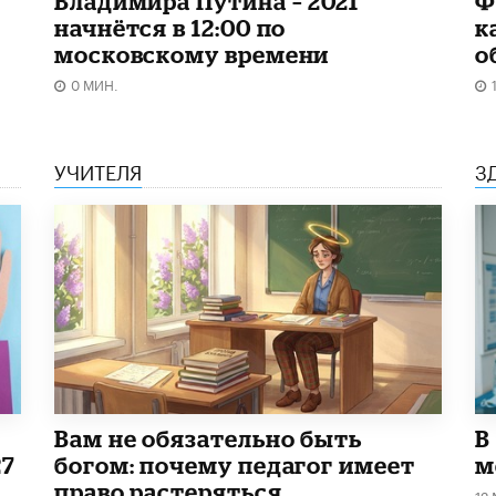
Владимира Путина – 2021
Ф
начнётся в 12:00 по
к
московскому времени
о
0 МИН.
УЧИТЕЛЯ
З
​Вам не обязательно быть
В
27
богом: почему педагог имеет
м
право растеряться
12