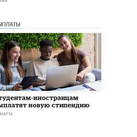
В Минобрнауки рассказали о новых
правилах приема в аспирантуру
1 ИЮНЯ /
КАЧЕСТВО ОБРАЗОВАНИЯ
ЫПЛАТЫ
тудентам-иностранцам
ыплатят новую стипендию
 МАРТА