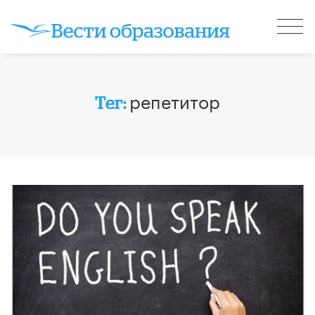
репетитор
Тег: