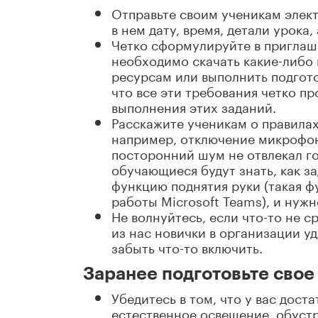
Отправьте своим ученикам элек
в нем дату, время, детали урока
Четко сформулируйте в приглаше
необходимо скачать какие-либо 
ресурсам или выполнить подгото
что все эти требования четко п
выполнения этих заданий.
Расскажите ученикам о правилах
например, отключение микрофона
посторонний шум не отвлекал го
обучающиеся будут знать, как з
функцию поднятия руки (такая ф
работы Microsoft Teams), и нужн
Не волнуйтесь, если что-то не с
из нас новички в организации у
забыть что-то включить.
Заранее подготовьте свое
Убедитесь в том, что у вас дос
естественное освещение, обустр