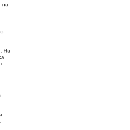
 на
во
. На
ка
о
и
ы
.