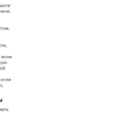
открыли в этом учебном году в Москве
шите
10 ИЮНЯ /
ГОРОДСКОЕ ОБРАЗОВАНИЕ
рече.
Госдума приняла закон о детских SIM-
картах
 том,
10 ИЮНЯ /
ДЕТИ
Глава СПЧ предложил вернуть в школы
ти,
устные переходные экзамены
9 ИЮНЯ /
КАЧЕСТВО ОБРАЗОВАНИЯ
 если
​Объединяя дошкольный мир
ную
8 ИЮНЯ /
АНОНС
ной
«Сколково» и ГК «Просвещение»
ногие
анонсировали запуск акселератора
р,
технологических решений для всех
уровней образования
8 ИЮНЯ /
ЧТО ПРОИСХОДИТ?
ы
Рособрнадзор ответил на жалобы
вать
школьников на ошибки в ЕГЭ по
русскому