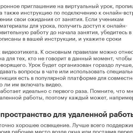
тронное приглашение на виртуальный урок, пропи
, а также инструкцию по подключению к онлайн-вст
нии свои ожидания от занятия. Если ученикам
материалы для урока, получить доступ к онлайн-
вительную работу до начала занятия, убедитесь в
рописаны в вашей инструкции, и укажите сроки
 видеоэтикета. К основным правилам можно отнес
 для тех, кто не говорит в данный момент, чтобы
ворящего. Урок будет организован гораздо лучше,
адавать вопросы в чате или использовать специаль
ункция есть в популярной платформе для совмест
о ли им включать видео.
работает идеально с первого раза. Помните, что м
даленной работы, поэтому каждый может, наприме
 пространство для удаленной работ
таточно хорошее освещение. Лучше всего поддержи
оив рабочее место возле окна или поставив перед