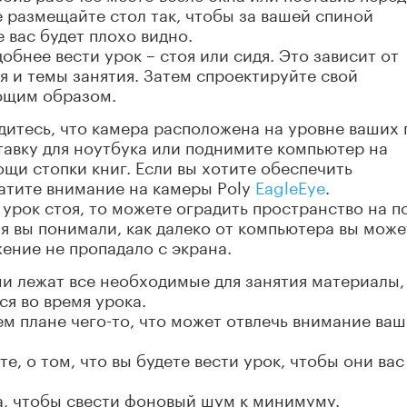
 размещайте стол так, чтобы за вашей спиной
 вас будет плохо видно.
добнее вести урок – стоя или сидя. Это зависит от
я и темы занятия. Затем спроектируйте свой
ющим образом.
едитесь, что камера расположена на уровне ваших 
тавку для ноутбука или поднимите компьютер на
щи стопки книг. Если вы хотите обеспечить
ратите внимание на камеры Poly
EagleEye
.
 урок стоя, то можете оградить пространство на п
ия вы понимали, как далеко от компьютера вы може
ение не пропадало с экрана.
ами лежат все необходимые для занятия материалы,
ся во время урока.
ем плане чего-то, что может отвлечь внимание ва
е, о том, что вы будете вести урок, чтобы они вас
на, чтобы свести фоновый шум к минимуму.