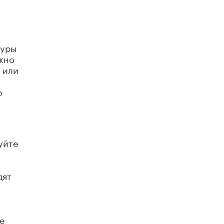
В Минобрнауки рассказали о новых
правилах приема в аспирантуру
1 ИЮНЯ /
КАЧЕСТВО ОБРАЗОВАНИЯ
туры
жно
 или
р
уйте
дят
е