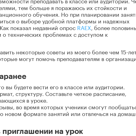
зможности преподавать в классе или аудитории. Ч
елями, тем больше я поражаюсь их стойкости и
танционного обучения. Но при планировании заня
титься о выборе удобной платформы и надежных
 Как показал недавний опрос
RAEX
, более половин
и о технических проблемах с доступом к
авить некоторые советы из моего более чем 15-ле
оторые могут помочь преподавателям в организац
заранее
то вы будете вести его в классе или аудитории.
рмат, структуру. Составьте четкое расписание,
чающихся в уроке.
рывы, во время которых ученики смогут пообщатьс
 о новом формате занятий или отвлечься на дома
в приглашении на урок