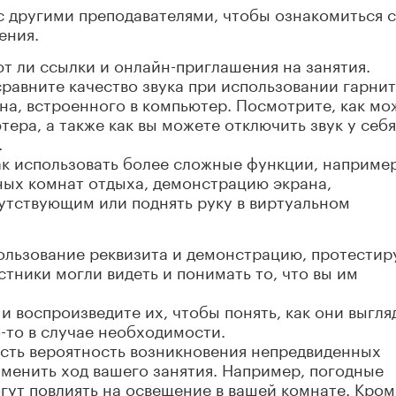
с другими преподавателями, чтобы ознакомиться с
ения.
ют ли ссылки и онлайн-приглашения на занятия.
сравните качество звука при использовании гарни
на, встроенного в компьютер. Посмотрите, как мо
ера, а также как вы можете отключить звук у себя
.
ак использовать более сложные функции, наприме
ых комнат отдыха, демонстрацию экрана,
утствующим или поднять руку в виртуальном
ользование реквизита и демонстрацию, протестир
стники могли видеть и понимать то, что вы им
и воспроизведите их, чтобы понять, как они выгля
-то в случае необходимости.
 есть вероятность возникновения непредвиденных
зменить ход вашего занятия. Например, погодные
огут повлиять на освещение в вашей комнате. Кром