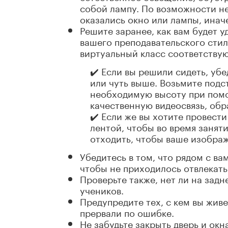
собой лампу. По возможности не
оказались окно или лампы, иначе
Решите заранее, как вам будет у
вашего преподавательского стил
виртуальный класс соответству
✔️ Если вы решили сидеть, уб
или чуть выше. Возьмите подс
необходимую высоту при помо
качественную видеосвязь, об
✔️ Если же вы хотите провести
лентой, чтобы во время занят
отходить, чтобы ваше изображ
Убедитесь в том, что рядом с в
чтобы не приходилось отвлекать
Проверьте также, нет ли на задн
учеников.
Предупредите тех, с кем вы живет
прервали по ошибке.
Не забудьте закрыть дверь и ок