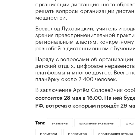
организации дистанционного образо
решать вопросы организации дистан
мощностей.
Всеволод Луховицкий, учитель и роди
зрения правоприменительной практик
региональным властям, конкретному
разнобой в дистанционном обучении
Наряду с вопросами об организации
детский отдых, цифровое неравенст
платформы и многое другое. Всего п
планёрку около 2 400 человек.
В заключение Артём Соловейчик со
состоится 28 мая в 16.00. На ней бу
РФ, встреча с которым пройдёт 29 ма
Теги:
экзамены
школьные экзамены
школ
родители
репетитор
организация отдыха