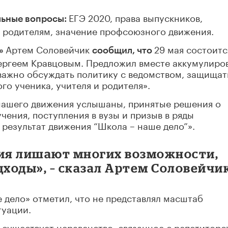
ЕГЭ 2020, права выпускников,
льные вопросы:
 родителям, значение профсоюзного движения.
Артем Соловейчик
29 мая состоитс
о»
сообщил, что
ергеем Кравцовым. Предложил вместе аккумулиро
 важно обсуждать политику с ведомством, защищат
го ученика, учителя и родителя».
нашего движения услышаны, принятые решения о
чения, поступления в вузы и призыв в ряды
 результат движения “Школа – наше дело”».
ия лишают многих возможности,
ходы», – сказал Артем Соловейчик
 дело» отметил, что не представлял масштаб
туации.
о существует неравенство, связанное с репетиторс