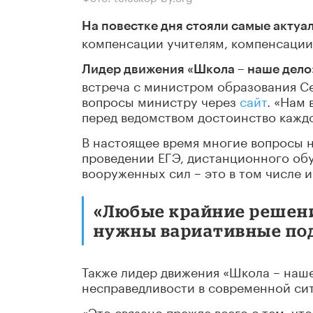
На повестке дня стояли самые актуа
компенсации учителям, компенсации
Лидер движения «Школа – наше дел
встреча с министром образования С
вопросы министру через
сайт
. «Нам
перед ведомством достоинство каждо
В настоящее время многие вопросы 
проведении ЕГЭ, дистанционного обу
вооруженных сил – это в том числе и
«Любые крайние решен
нужны вариативные под
Также лидер движения «Школа – наше
несправедливости в современной си
«Это связано прежде всего с тем, чт