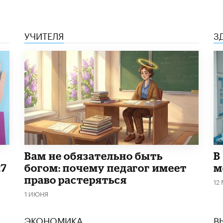
УЧИТЕЛЯ
З
​Вам не обязательно быть
В
27
богом: почему педагог имеет
м
право растеряться
12
1 ИЮНЯ
ЭКОНОМИКА
В