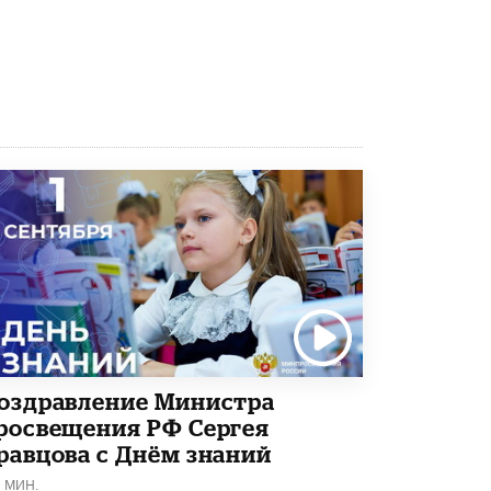
В Госдуме предложили запустить
программу «Выпускной кешбэк» для
тех, кто сдал ЕГЭ и ОГЭ
29 МАЯ /
ЕГЭ И ОГЭ
оздравление Министра
росвещения РФ Сергея
равцова с Днём знаний
1 МИН.