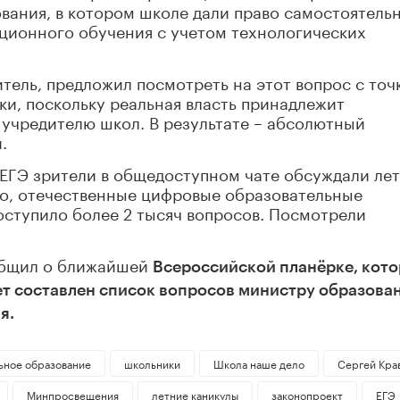
вания, в котором школе дали право самостоятель
ционного обучения с учетом технологических
тель, предложил посмотреть на этот вопрос с точ
и, поскольку реальная власть принадлежит
 учредителю школ. В результате – абсолютный
.
 ЕГЭ зрители в общедоступном чате обсуждали ле
во, отечественные цифровые образовательные
оступило более 2 тысяч вопросов. Посмотрели
общил о ближайшей
Всероссийской планёрке, кото
дет составлен список вопросов министру образова
я.
ьное образование
школьники
Школа наше дело
Сергей Кра
Минпросвещения
летние каникулы
законопроект
ЕГЭ