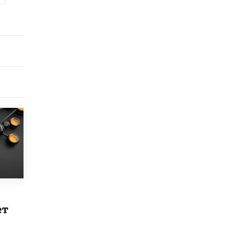
3 ИЮНЯ /
ЕГЭ И ОГЭ
​Яндекс выпустил бесплатный курс по
защите от ИИ-мошенничества
2 ИЮНЯ /
BIG DATA
В России начнут применять новые
подходы к разрешению конфликтов в
школах
2 ИЮНЯ /
ПОДРОСТКИ
Академик РАН предупредил, что
ChatGPT отучит школьников думать
1 ИЮНЯ /
ШКОЛЬНИКИ
В Минобрнауки рассказали о новых
правилах приема в аспирантуру
1 ИЮНЯ /
КАЧЕСТВО ОБРАЗОВАНИЯ
Кто будет оценивать поведение
школьников
ет
29 МАЯ /
ШКОЛЬНИКИ