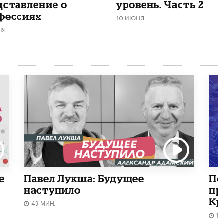
дставление о
уровень. Часть 2
фессиях
10 ИЮНЯ
НЯ
е
Павел Лукша: Будущее
П
наступило
п
К
49 МИН.