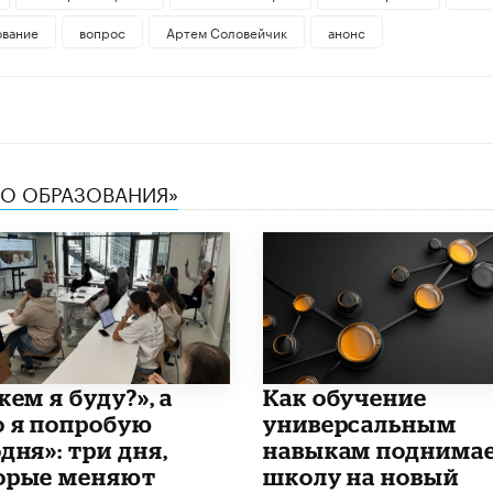
ование
вопрос
Артем Соловейчик
анонс
ТВО ОБРАЗОВАНИЯ»
кем я буду?», а
​Как обучение
о я попробую
универсальным
дня»: три дня,
навыкам поднима
орые меняют
школу на новый