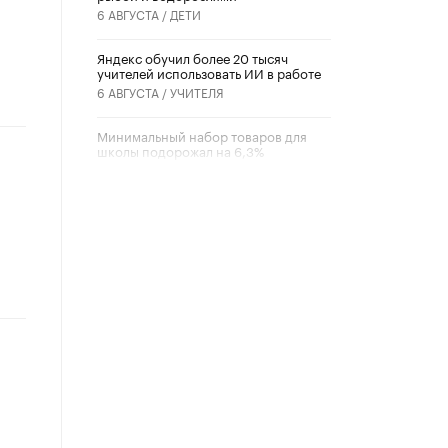
6 АВГУСТА /
ДЕТИ
​Яндекс обучил более 20 тысяч
учителей использовать ИИ в работе
6 АВГУСТА /
УЧИТЕЛЯ
Минимальный набор товаров для
школы подорожал на 6,3%
5 АВГУСТА /
ШКОЛЬНИКИ
Вышел в свет новый номер научно-
публицистического журнала
«Образовательная политика» № 2
(2026)
3 ИЮЛЯ /
АНОНС
Школьники и студенты Москвы
почтили память героев Великой
Отечественной войны
22 ИЮНЯ /
ГОРОДСКОЕ ОБРАЗОВАНИЕ
«Егор, давай во двор!»
22 ИЮНЯ /
АНОНС