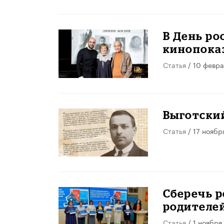
В День р
кинопока
Статья
/ 10 февра
Выготский
Статья
/ 17 ноябр
​Сберечь 
родителей
Статья
/ 1 ноября