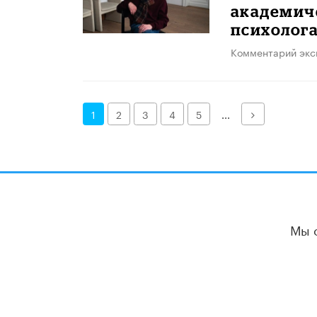
академич
психолог
Комментарий экс
Далее
1
2
3
4
5
...
Мы 