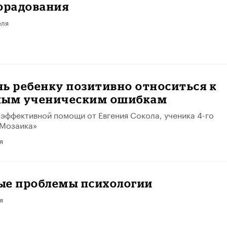
сорадования
еля
ь ребенку позитивно относиться к
ным ученическим ошибкам
 эффективной помощи от Евгения Сокола, ученика 4-го
«Мозаика»
я
ые проблемы психологии
я