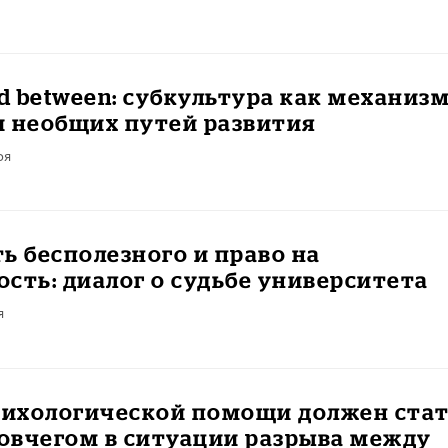
nd between: субкультура как механиз
и необщих путей развития
ря
ь бесполезного и право на
сть: диалог о судьбе университета
я
психологической помощи должен ста
овчегом в ситуации разрыва между