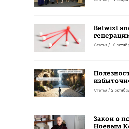
Betwixt a
генераци
Статья
/ 16 октяб
Полезност
избыточно
Статья
/ 2 октябр
Закон о 
Ноевым К