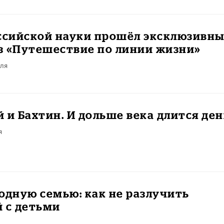
оссийской науки прошёл эксклюзивн
з «Путешествие по линии жизни»
ля
 и Бахтин. И дольше века длится ден
я
родную семью: как не разлучить
 с детьми