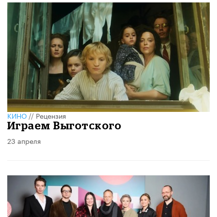
КИНО
//
Рецензия
Играем Выготского
23 апреля