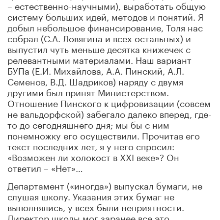
– естественно-научными), выработать общую
систему больших идей, методов и понятий. Я
добыл небольшое финансирование, Толя нас
собрал (С.А. Ловягина и всех остальных) и
выпустил чуть меньше десятка книжечек с
релевантными материалами. Наш вариант
БУПа (Е.И. Михайлова, А.А. Пинский, А.Л.
Семенов, В.Д. Шадриков) наряду с двумя
другими был принят Министерством.
Отношение Пинского к цифровизации (совсем
не вальдорфской) забегало далеко вперед, где-
то до сегодняшнего дня; мы бы с ним
понемножку его осуществили. Прочитав его
текст последних лет, я у него спросил:
«Возможен ли холокост в XXI веке»? Он
ответил – «Нет»…
Департамент («иногда») выпускал бумаги, не
слушая школу. Указания этих бумаг не
выполнялись, у всех были неприятности.
Директор школы мог заранее все это