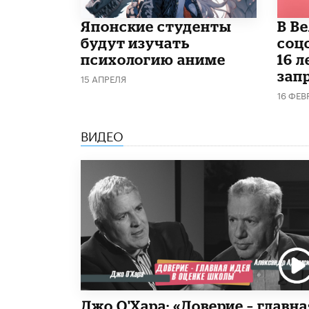
Японские студенты
В В
будут изучать
соц
психологию аниме
16 л
запр
15 АПРЕЛЯ
16 ФЕВ
ВИДЕО
Джо О'Хара: «Доверие – главна