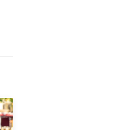
открыли в этом учебном году в Москве
10 ИЮНЯ /
ГОРОДСКОЕ ОБРАЗОВАНИЕ
Госдума приняла закон о детских SIM-
картах
10 ИЮНЯ /
ДЕТИ
Глава СПЧ предложил вернуть в школы
устные переходные экзамены
9 ИЮНЯ /
КАЧЕСТВО ОБРАЗОВАНИЯ
​Объединяя дошкольный мир
8 ИЮНЯ /
АНОНС
«Сколково» и ГК «Просвещение»
анонсировали запуск акселератора
технологических решений для всех
уровней образования
8 ИЮНЯ /
ЧТО ПРОИСХОДИТ?
Рособрнадзор ответил на жалобы
школьников на ошибки в ЕГЭ по
русскому