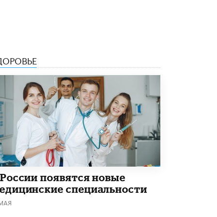
4 ИЮНЯ /
КАЧЕСТВО ОБРАЗОВАНИЯ
В Общественной палате предложили
шить школьную форму с учетом
национальных традиций регионов
4 ИЮНЯ /
ШКОЛЬНИКИ
ДОРОВЬЕ
В Госдуме предложили ввести онлайн-
формат для апелляций ЕГЭ
3 ИЮНЯ /
ЕГЭ И ОГЭ
​Яндекс выпустил бесплатный курс по
защите от ИИ-мошенничества
2 ИЮНЯ /
BIG DATA
В России начнут применять новые
подходы к разрешению конфликтов в
школах
2 ИЮНЯ /
ПОДРОСТКИ
 России появятся новые
едицинские специальности
Академик РАН предупредил, что
ChatGPT отучит школьников думать
 МАЯ
1 ИЮНЯ /
ШКОЛЬНИКИ