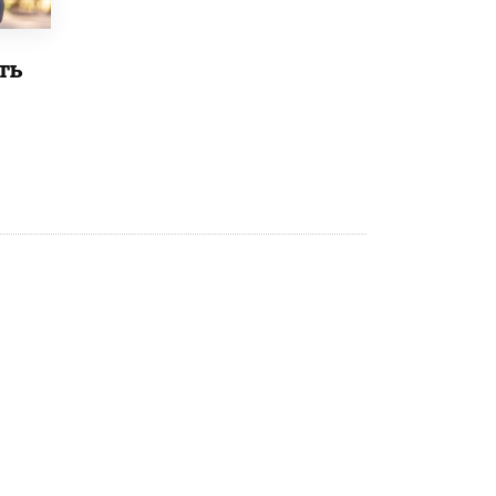
8 ИЮНЯ /
ЕГЭ И ОГЭ
Школа «СКОЛКА» и Госкорпорация
ть
«Росатом» подписали соглашение о
сотрудничестве
8 ИЮНЯ /
ОБРАЗОВАТЕЛЬНАЯ ПОЛИТИКА
Депутаты призвали не отклонять
дипломы только из-за не пройденного
антиплагиата
5 ИЮНЯ /
ЧТО ПРОИСХОДИТ?
Минпросвещения просят добавить в
школьные учебники примеры женщин-
инженеров
5 ИЮНЯ /
УЧЕБНИКИ
Уличенный в списывании школьник
вернул себе призовое место на
олимпиаде через суд
5 ИЮНЯ /
ЧТО ПРОИСХОДИТ?
«Евгений Онегин» станет обязательным
для повторения в 10–11-х классах