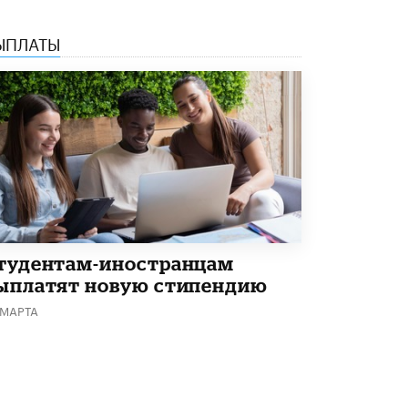
В Минобрнауки рассказали о новых
правилах приема в аспирантуру
ЫПЛАТЫ
1 ИЮНЯ /
КАЧЕСТВО ОБРАЗОВАНИЯ
тудентам-иностранцам
ыплатят новую стипендию
 МАРТА