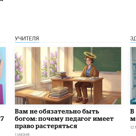
УЧИТЕЛЯ
З
​Вам не обязательно быть
В
27
богом: почему педагог имеет
м
право растеряться
12
1 ИЮНЯ