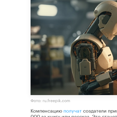
Фото: ru.freepik.com
Компенсацию
получат
создатели при
000 за книгу или рассказ. Это стан