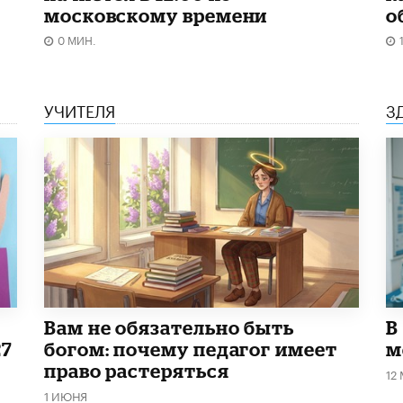
московскому времени
о
0 МИН.
УЧИТЕЛЯ
З
​Вам не обязательно быть
В
27
богом: почему педагог имеет
м
право растеряться
12
1 ИЮНЯ