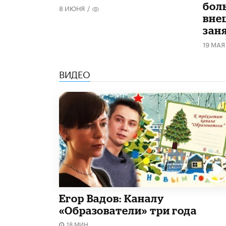
бол
8 ИЮНЯ
/
вне
зан
19 МАЯ
ВИДЕО
Егор Вадов: Каналу
«Образователи» три года
18 МИН.