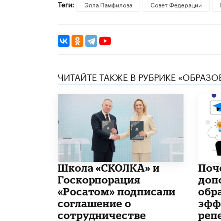
Теги:
Элла Памфилова
Совет Федерации
ЧИТАЙТЕ ТАКЖЕ В РУБРИКЕ «ОБРАЗ
Школа «СКОЛКА» и
​По
Госкорпорация
доп
«Росатом» подписали
обр
соглашение о
эфф
сотрудничестве
реп