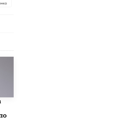
енко
схемах мошенничества в период сдачи
ЕГЭ
19 ИЮНЯ /
ЕГЭ И ОГЭ
​Яндекс выпустил отчёт об устойчивом
развитии за 2025 год
17 ИЮНЯ /
АНАЛИТИКА
Московский выпускной на ВДНХ
соберет более 60 артистов
17 ИЮНЯ /
ГОРОДСКОЕ ОБРАЗОВАНИЕ
Названы лучшие российские вузы в
2026 году по версии RAEX
16 ИЮНЯ /
АНАЛИТИКА
В России предложили ввести
обязательные уроки каллиграфии в
а
детских садах
11 ИЮНЯ /
ВОСПИТАНИЕ
по
​Как будущие реставраторы – студенты
столичного колледжа, помогают
восстанавливать культурные и