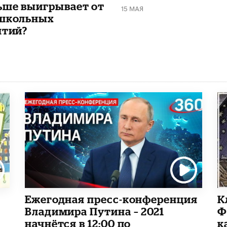
ьше выигрывает от
15 МАЯ
школьных
ятий?
Ежегодная пресс-конференция
К
Владимира Путина – 2021
Ф
начнётся в 12:00 по
к