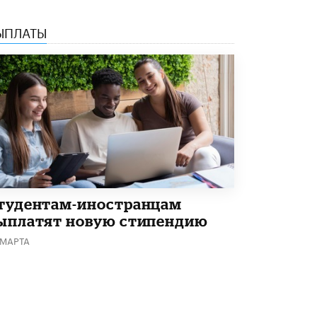
5 ИЮНЯ /
ЧТО ПРОИСХОДИТ?
ЫПЛАТЫ
«Евгений Онегин» станет обязательным
для повторения в 10–11-х классах
4 ИЮНЯ /
КАЧЕСТВО ОБРАЗОВАНИЯ
В Общественной палате предложили
шить школьную форму с учетом
национальных традиций регионов
4 ИЮНЯ /
ШКОЛЬНИКИ
В Госдуме предложили ввести онлайн-
формат для апелляций ЕГЭ
3 ИЮНЯ /
ЕГЭ И ОГЭ
тудентам-иностранцам
​Яндекс выпустил бесплатный курс по
ыплатят новую стипендию
защите от ИИ-мошенничества
2 ИЮНЯ /
BIG DATA
 МАРТА
В России начнут применять новые
подходы к разрешению конфликтов в
школах
2 ИЮНЯ /
ПОДРОСТКИ