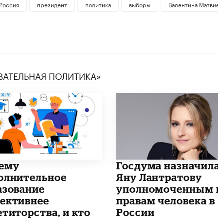
Россия
президент
политика
выборы
Валентина Матви
ОВАТЕЛЬНАЯ ПОЛИТИКА»
чему
Госдума назначил
олнительное
Яну Лантратову
азование
уполномоченным 
ективнее
правам человека в
етиторства, и кто
России