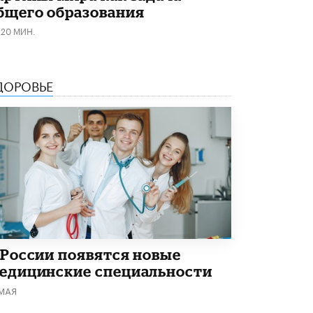
бщего образования
Рособрнадзор ответил на жалобы
120 МИН.
школьников на ошибки в ЕГЭ по
русскому
8 ИЮНЯ /
ЕГЭ И ОГЭ
ДОРОВЬЕ
Школа «СКОЛКА» и Госкорпорация
«Росатом» подписали соглашение о
сотрудничестве
8 ИЮНЯ /
ОБРАЗОВАТЕЛЬНАЯ ПОЛИТИКА
Депутаты призвали не отклонять
дипломы только из-за не пройденного
антиплагиата
5 ИЮНЯ /
ЧТО ПРОИСХОДИТ?
Минпросвещения просят добавить в
школьные учебники примеры женщин-
инженеров
5 ИЮНЯ /
УЧЕБНИКИ
 России появятся новые
едицинские специальности
Уличенный в списывании школьник
 МАЯ
вернул себе призовое место на
олимпиаде через суд