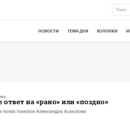
НОВОСТИ
ТЕМА ДНЯ
КОЛОНКИ
И
нка
е ответ на «рано» или «поздно»
 полях поисков Александра Асмолова