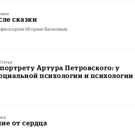
рвью
сле сказки
офессором Игорем Вачковым
Статья
портрету Артура Петровского: у
оциальной психологии и психологии
нка
ие от сердца