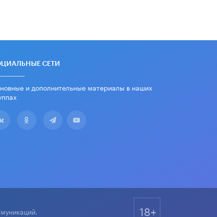
дипломы только из-за не
пройденного антиплагиата
5 ИЮНЯ /
ЧТО ПРОИСХОДИТ?
Минпросвещения просят добавить в
школьные учебники примеры
женщин-инженеров
ОЦИАЛЬНЫЕ СЕТИ
5 ИЮНЯ /
УЧЕБНИКИ
новные и дополнительные материалы в наших
Уличенный в списывании школьник
вернул себе призовое место на
уппах
олимпиаде через суд
5 ИЮНЯ /
ЧТО ПРОИСХОДИТ?
«Евгений Онегин» станет
обязательным для повторения в 10–
11-х классах
4 ИЮНЯ /
КАЧЕСТВО ОБРАЗОВАНИЯ
В Общественной палате предложили
шить школьную форму с учетом
национальных традиций регионов
4 ИЮНЯ /
ШКОЛЬНИКИ
18+
ммуникаций.