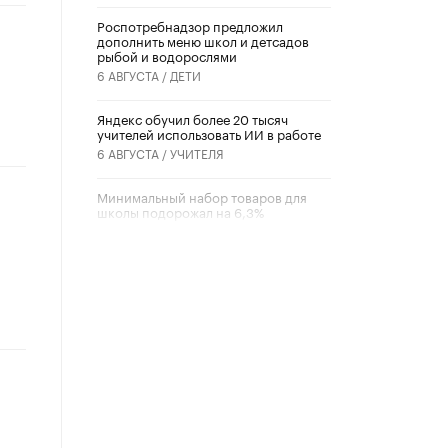
Роспотребнадзор предложил
дополнить меню школ и детсадов
рыбой и водорослями
6 АВГУСТА /
ДЕТИ
​Яндекс обучил более 20 тысяч
учителей использовать ИИ в работе
6 АВГУСТА /
УЧИТЕЛЯ
Минимальный набор товаров для
школы подорожал на 6,3%
5 АВГУСТА /
ШКОЛЬНИКИ
Вышел в свет новый номер научно-
публицистического журнала
«Образовательная политика» № 2
(2026)
3 ИЮЛЯ /
АНОНС
Школьники и студенты Москвы
почтили память героев Великой
Отечественной войны
22 ИЮНЯ /
ГОРОДСКОЕ ОБРАЗОВАНИЕ