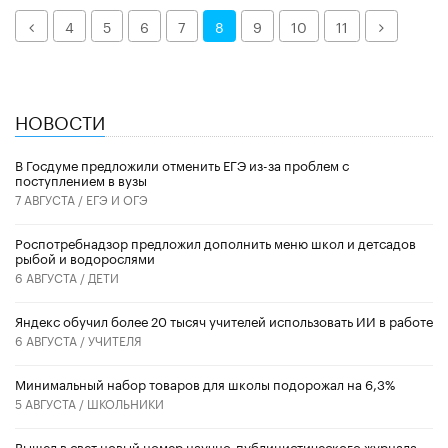
Назад
Далее
4
5
6
7
8
9
10
11
НОВОСТИ
В Госдуме предложили отменить ЕГЭ из-за проблем с
поступлением в вузы
7 АВГУСТА /
ЕГЭ И ОГЭ
Роспотребнадзор предложил дополнить меню школ и детсадов
рыбой и водорослями
6 АВГУСТА /
ДЕТИ
​Яндекс обучил более 20 тысяч учителей использовать ИИ в работе
6 АВГУСТА /
УЧИТЕЛЯ
Минимальный набор товаров для школы подорожал на 6,3%
5 АВГУСТА /
ШКОЛЬНИКИ
Вышел в свет новый номер научно-публицистического журнала