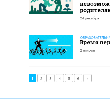
невозможн
родителя
24 декабря
ОБРАЗОВАТЕЛЬН
Время пе
2 ноября
Далее
1
2
3
4
5
6