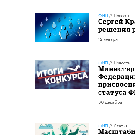
ФИП
//
Новость
Сергей К
решения 
12 января
ФИП
//
Новость
Министер
Федераци
присвоени
статуса Ф
30 декабря
ФИП
//
Статья
Масштаби