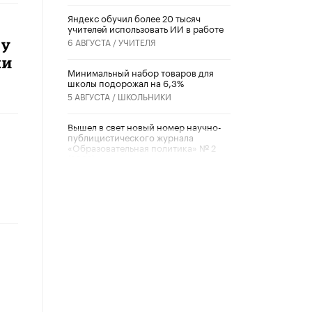
​Яндекс обучил более 20 тысяч
учителей использовать ИИ в работе
6 АВГУСТА /
УЧИТЕЛЯ
ду
ки
Минимальный набор товаров для
школы подорожал на 6,3%
5 АВГУСТА /
ШКОЛЬНИКИ
Вышел в свет новый номер научно-
публицистического журнала
«Образовательная политика» № 2
(2026)
3 ИЮЛЯ /
АНОНС
Школьники и студенты Москвы
почтили память героев Великой
Отечественной войны
22 ИЮНЯ /
ГОРОДСКОЕ ОБРАЗОВАНИЕ
«Егор, давай во двор!»
22 ИЮНЯ /
АНОНС
Из закона о регулировании ИИ