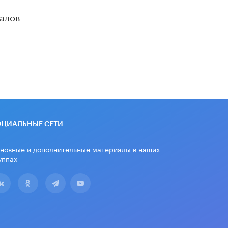
школьные учебники примеры
женщин-инженеров
алов
5 ИЮНЯ /
УЧЕБНИКИ
Уличенный в списывании школьник
вернул себе призовое место на
олимпиаде через суд
5 ИЮНЯ /
ЧТО ПРОИСХОДИТ?
«Евгений Онегин» станет
обязательным для повторения в 10–
11-х классах
4 ИЮНЯ /
КАЧЕСТВО ОБРАЗОВАНИЯ
ОЦИАЛЬНЫЕ СЕТИ
В Общественной палате предложили
шить школьную форму с учетом
новные и дополнительные материалы в наших
национальных традиций регионов
уппах
4 ИЮНЯ /
ШКОЛЬНИКИ
В Госдуме предложили ввести
онлайн-формат для апелляций ЕГЭ
3 ИЮНЯ /
ЕГЭ И ОГЭ
​Яндекс выпустил бесплатный курс