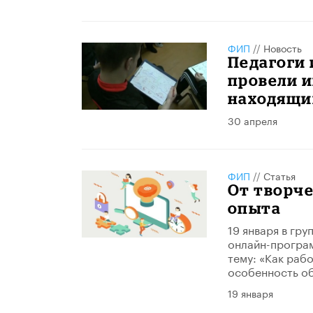
ФИП
//
Новость
Педагоги 
провели и
находящи
30 апреля
ФИП
//
Статья
От творч
опыта
19 января в гр
онлайн-програ
тему: «Как раб
особенность об
19 января