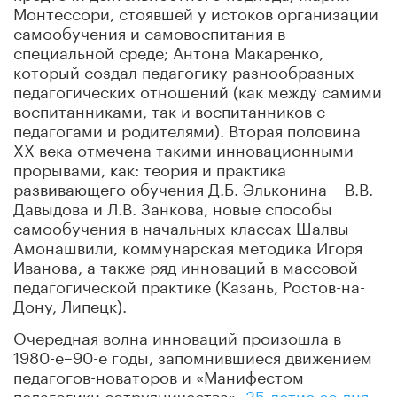
Монтессори, стоявшей у истоков организации
самообучения и самовоспитания в
специальной среде; Антона Макаренко,
который создал педагогику разнообразных
педагогических отношений (как между самими
воспитанниками, так и воспитанников с
педагогами и родителями). Вторая половина
ХХ века отмечена такими инновационными
прорывами, как: теория и практика
развивающего обучения Д.Б. Эльконина – В.В.
Давыдова и Л.В. Занкова, новые способы
самообучения в начальных классах Шалвы
Амонашвили, коммунарская методика Игоря
Иванова, а также ряд инноваций в массовой
педагогической практике (Казань, Ростов-на-
Дону, Липецк).
Очередная волна инноваций произошла в
1980-е–90-е годы, запомнившиеся движением
педагогов-новаторов и «Манифестом
педагогики сотрудничества»,
35-летие со дня