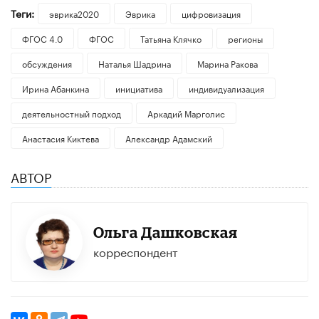
Теги:
эврика2020
Эврика
цифровизация
ФГОС 4.0
ФГОС
Татьяна Клячко
регионы
обсуждения
Наталья Шадрина
Марина Ракова
Ирина Абанкина
инициатива
индивидуализация
деятельностный подход
Аркадий Марголис
Анастасия Киктева
Александр Адамский
АВТОР
Ольга Дашковская
корреспондент