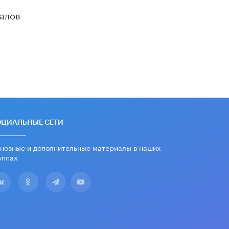
алов
«Евгений Онегин» станет
обязательным для повторения в 10–
11-х классах
4 ИЮНЯ /
КАЧЕСТВО ОБРАЗОВАНИЯ
В Общественной палате предложили
шить школьную форму с учетом
национальных традиций регионов
4 ИЮНЯ /
ШКОЛЬНИКИ
В Госдуме предложили ввести
онлайн-формат для апелляций ЕГЭ
ОЦИАЛЬНЫЕ СЕТИ
3 ИЮНЯ /
ЕГЭ И ОГЭ
новные и дополнительные материалы в наших
​Яндекс выпустил бесплатный курс
уппах
по защите от ИИ-мошенничества
2 ИЮНЯ /
BIG DATA
В России начнут применять новые
подходы к разрешению конфликтов
в школах
2 ИЮНЯ /
ПОДРОСТКИ