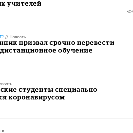
их учителей
Т?
//
Новость
нник призвал срочно перевести
 дистанционное обучение
овость
ские студенты специально
ся коронавирусом
ть