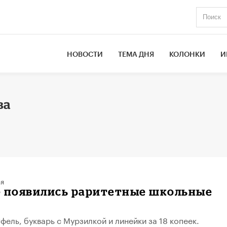
НОВОСТИ
ТЕМА ДНЯ
КОЛОНКИ
И
ва
ья
е появились раритетные школьные
фель, букварь с Мурзилкой и линейки за 18 копеек.