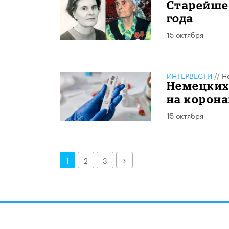
Старейше
года
15 октября
ИНТЕРВЕСТИ
//
Н
Немецких
на корон
15 октября
Далее
1
2
3