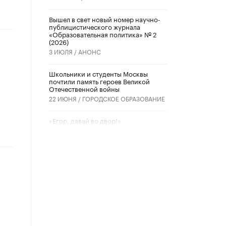
Вышел в свет новый номер научно-
публицистического журнала
«Образовательная политика» № 2
(2026)
3 ИЮЛЯ /
АНОНС
Школьники и студенты Москвы
почтили память героев Великой
Отечественной войны
22 ИЮНЯ /
ГОРОДСКОЕ ОБРАЗОВАНИЕ
«Егор, давай во двор!»
22 ИЮНЯ /
АНОНС
Из закона о регулировании ИИ
убрали запрет на иностранные
нейросети
22 ИЮНЯ /
BIG DATA
Рособрнадзор предупредил о трех
схемах мошенничества в период
сдачи ЕГЭ
19 ИЮНЯ /
ЕГЭ И ОГЭ