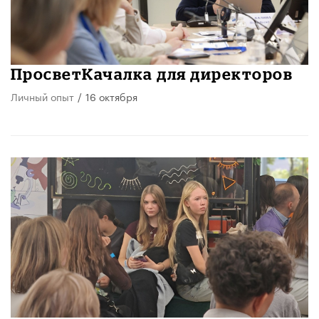
ПросветКачалка для директоров
Личный опыт
/
16 октября