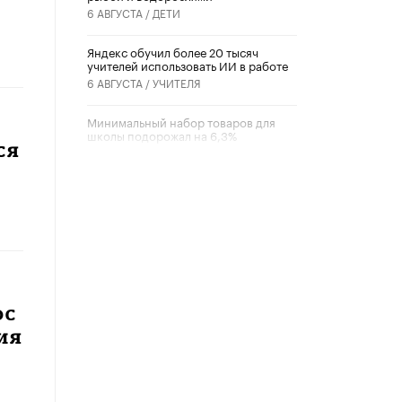
6 АВГУСТА /
ДЕТИ
​Яндекс обучил более 20 тысяч
учителей использовать ИИ в работе
6 АВГУСТА /
УЧИТЕЛЯ
Минимальный набор товаров для
школы подорожал на 6,3%
ся
5 АВГУСТА /
ШКОЛЬНИКИ
Вышел в свет новый номер научно-
публицистического журнала
«Образовательная политика» № 2
(2026)
3 ИЮЛЯ /
АНОНС
Школьники и студенты Москвы
почтили память героев Великой
ос
Отечественной войны
22 ИЮНЯ /
ГОРОДСКОЕ ОБРАЗОВАНИЕ
ия
«Егор, давай во двор!»
22 ИЮНЯ /
АНОНС