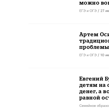
можно вов
ЕГЭ и ОГЭ
/
27 и
Артем Ос
традицио
проблемы
ЕГЭ и ОГЭ
/
10 и
Евгений 
детям на 
денег, а 
равной о
Семейное образо