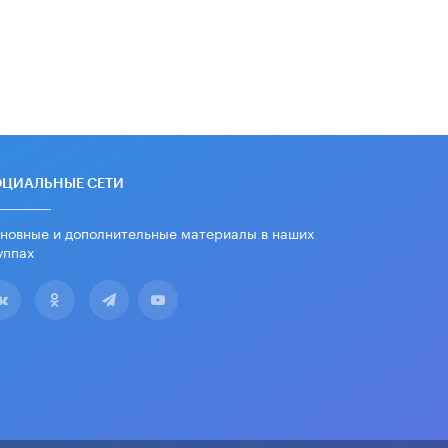
Минпросвещения просят добавить в
школьные учебники примеры
женщин-инженеров
5 ИЮНЯ /
УЧЕБНИКИ
Уличенный в списывании школьник
вернул себе призовое место на
олимпиаде через суд
5 ИЮНЯ /
ЧТО ПРОИСХОДИТ?
ОЦИАЛЬНЫЕ СЕТИ
«Евгений Онегин» станет
обязательным для повторения в 10–
новные и дополнительные материалы в наших
11-х классах
уппах
4 ИЮНЯ /
КАЧЕСТВО ОБРАЗОВАНИЯ
В Общественной палате предложили
шить школьную форму с учетом
национальных традиций регионов
4 ИЮНЯ /
ШКОЛЬНИКИ
В Госдуме предложили ввести
онлайн-формат для апелляций ЕГЭ
3 ИЮНЯ /
ЕГЭ И ОГЭ