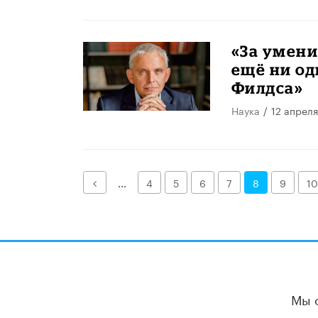
«За умени
ещё ни о
Филдса»
Наука
/
12 апреля
Назад
...
4
5
6
7
8
9
10
Мы 