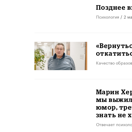
Позднее 
Психология
/
2 м
«Вернутьс
откатить
Качество образо
Марин Хер
мы выжили
юмор, тре
знать не 
Отвечает психоло