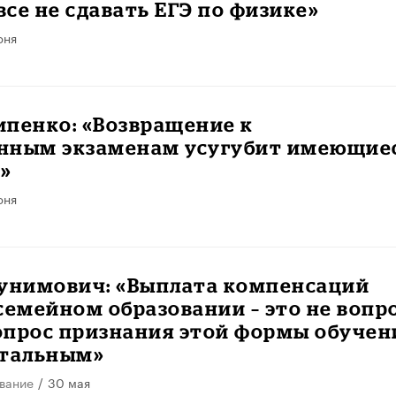
се не сдавать ЕГЭ по физике»
юня
ипенко: «Возвращение к
нным экзаменам усугубит имеющие
»
юня
Бунимович: «Выплата компенсаций
семейном образовании – это не вопр
вопрос признания этой формы обучен
стальным»
вание
/
30 мая