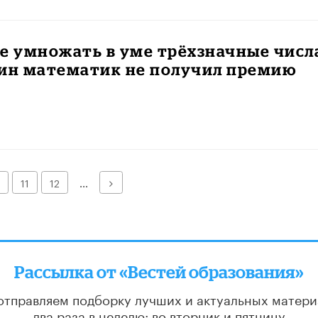
е умножать в уме трёхзначные числ
дин математик не получил премию
Далее
11
12
...
Рассылка от «Вестей образования»
отправляем подборку лучших и актуальных матери
два раза в неделю: во вторник и пятницу