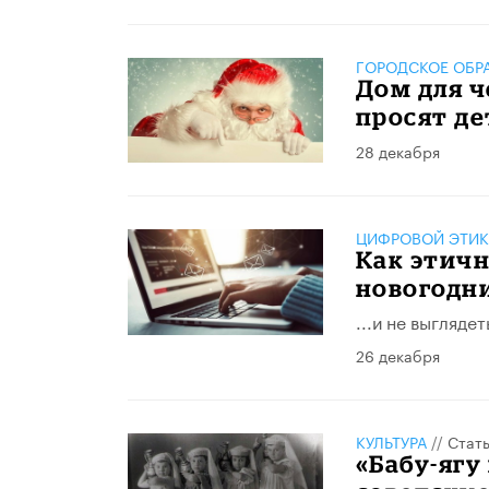
ГОРОДСКОЕ ОБР
Дом для ч
просят де
28 декабря
ЦИФРОВОЙ ЭТИК
Как этичн
новогодн
...и не выгляд
26 декабря
КУЛЬТУРА
//
Стат
«Бабу-ягу