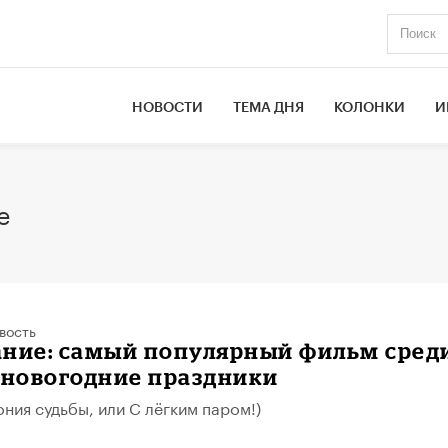
НОВОСТИ
ТЕМА ДНЯ
КОЛОНКИ
И
е
вость
ание: самый популярный фильм сред
 новогодние праздники
ония судьбы, или С лёгким паром!)