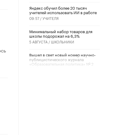
​Яндекс обучил более 20 тысяч
учителей использовать ИИ в работе
09:57 /
УЧИТЕЛЯ
Минимальный набор товаров для
школы подорожал на 6,3%
5 АВГУСТА /
ШКОЛЬНИКИ
ось
Вышел в свет новый номер научно-
публицистического журнала
«Образовательная политика» № 2
(2026)
3 ИЮЛЯ /
АНОНС
Школьники и студенты Москвы
почтили память героев Великой
Отечественной войны
22 ИЮНЯ /
ГОРОДСКОЕ ОБРАЗОВАНИЕ
«Егор, давай во двор!»
22 ИЮНЯ /
АНОНС
Из закона о регулировании ИИ