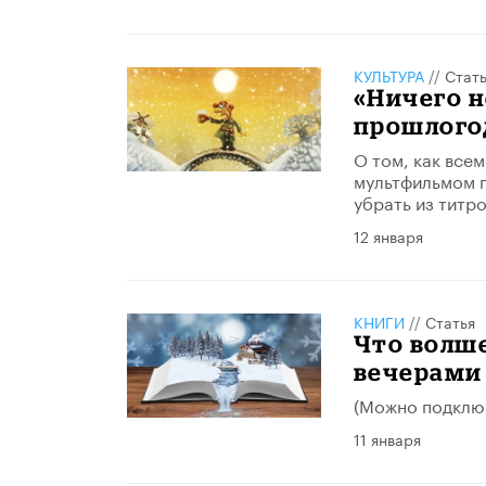
КУЛЬТУРА
//
Стат
«Ничего н
прошлого
О том, как все
мультфильмом п
убрать из титро
12 января
КНИГИ
//
Статья
Что волш
вечерами
(Можно подключ
11 января