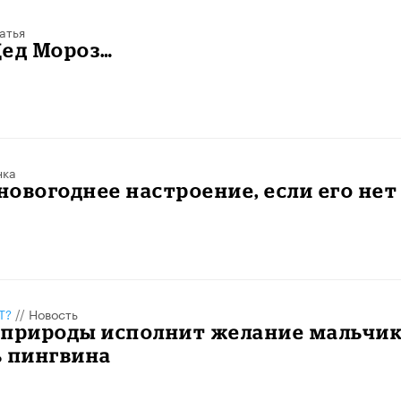
атья
Дед Мороз…
нка
 новогоднее настроение, если его нет
Т?
//
Новость
нприроды исполнит желание мальчи
ь пингвина