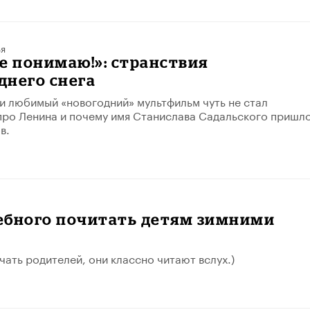
ья
е понимаю!»: странствия
днего снега
ми любимый «новогодний» мультфильм чуть не стал
ро Ленина и почему имя Станислава Садальского пришл
в.
ебного почитать детям зимними
ать родителей, они классно читают вслух.)