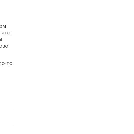
Академик РАН предупредил, что
ChatGPT отучит школьников думать
1 ИЮНЯ /
ШКОЛЬНИКИ
ком
 что
ы
ово
то-то