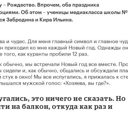
у – Рождество. Впрочем, оба праздника
оциями. Об этом
–
ученицы медиакласса школы № 
ся Забродина и Кира Ильина.
а и чудес. Для меня главный символ и главное чу
 он приходил ко мне каждый Новый год. Однажды о
 того, как куранты пробили 12 раз.
ак обычно, мы встречали Новый год все вместе. Пр
ы сидели и, как обычно, общались и обсуждали пл
 стук в окно! Мы все испугались, я прижалась к ст
лышался мужской голос: «Хозяева, вы где?».
угались, это ничего не сказать. Но
и на балкон, откуда как раз и