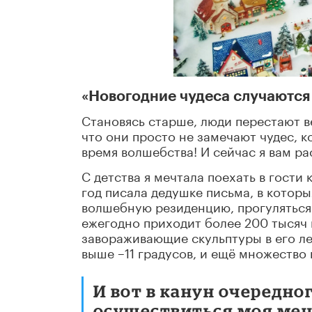
«Новогодние чудеса случаются с
Становясь старше, люди перестают ве
что они просто не замечают чудес, 
время волшебства! И сейчас я вам р
С детства я мечтала поехать в гости 
год писала дедушке письма, в котор
волшебную резиденцию, прогуляться п
ежегодно приходит более 200 тысяч 
завораживающие скульптуры в его ле
выше –11 градусов, и ещё множество
И вот в канун очередно
осуществиться моя мечт