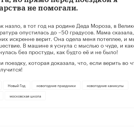
карства не помогали.
ак назло, в тот год на родине Деда Мороза, в Вели
ратура опустилась до –50 градусов. Мама сказала,
 них искренне верит. Она одела меня потеплее, и м
ествие. В машине я уснула с мыслью о чуде, и как
улась без простуды, как будто её и не было!
и поездку, которая доказала, что, если верить во ч
лучится!
Новый Год
новогодние праздники
новогодние каникулы
московская школа