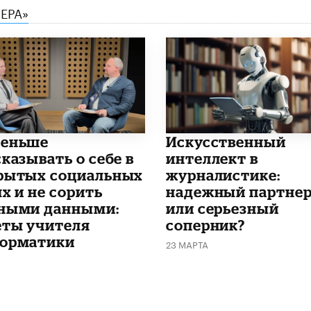
ЕРА»
еньше
Искусственный
казывать о себе в
интеллект в
рытых социальных
журналистике:
х и не сорить
надежный партне
ными данными:
или серьезный
еты учителя
соперник?
орматики
23 МАРТА