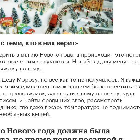
 теми, кто в них верит»
рить в магию Нового года, а происходит это пото
которые с ними случаются. Новый год для меня
–
эт
асскажу почему…
к Деду Морозу, но всё как-то не получалось. Я каж
ых моим единственным желанием было посетить ег
о тропе сказок, заглянуть к нему на почту, куда
писем, и найти среди них своё, рассмотреть
днике, где даже в жару температура не поднимает
 необычных вещей.
го Нового года должна была
а, но прямо перед поездкой я