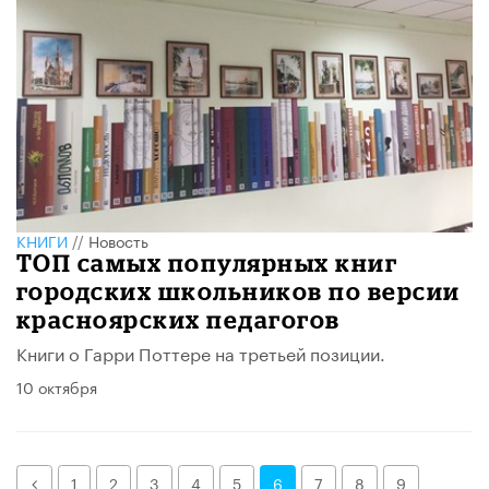
КНИГИ
//
Новость
ТОП самых популярных книг
городских школьников по версии
красноярских педагогов
Книги о Гарри Поттере на третьей позиции.
10 октября
Назад
1
2
3
4
5
6
7
8
9