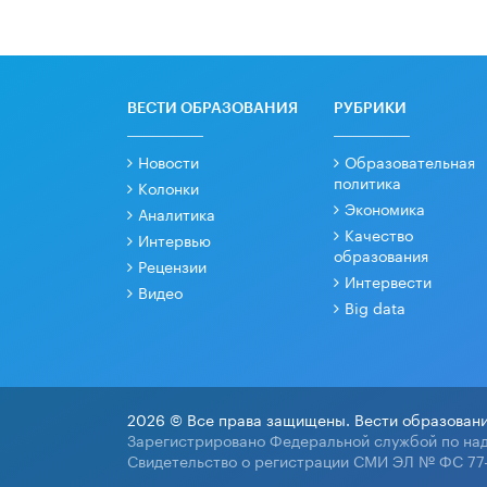
ВЕСТИ ОБРАЗОВАНИЯ
РУБРИКИ
Новости
Образовательная
политика
Колонки
Экономика
Аналитика
Качество
Интервью
образования
Рецензии
Интервести
Видео
Big data
2026 © Все права защищены. Вести образовани
Зарегистрировано Федеральной службой по над
Свидетельство о регистрации СМИ ЭЛ № ФС 77-