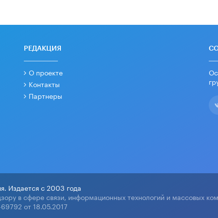
РЕДАКЦИЯ
С
О проекте
Ос
гр
Контакты
Партнеры
я. Издается с 2003 года
зору в сфере связи, информационных технологий и массовых ко
69792 от 18.05.2017