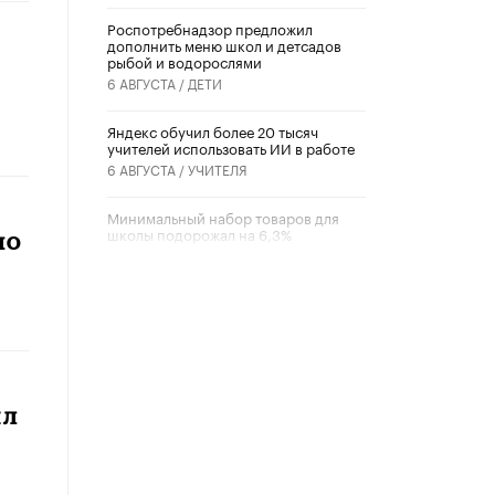
Роспотребнадзор предложил
дополнить меню школ и детсадов
рыбой и водорослями
6 АВГУСТА /
ДЕТИ
​Яндекс обучил более 20 тысяч
учителей использовать ИИ в работе
6 АВГУСТА /
УЧИТЕЛЯ
Минимальный набор товаров для
школы подорожал на 6,3%
по
5 АВГУСТА /
ШКОЛЬНИКИ
Вышел в свет новый номер научно-
публицистического журнала
«Образовательная политика» № 2
(2026)
3 ИЮЛЯ /
АНОНС
ил
Школьники и студенты Москвы
почтили память героев Великой
Отечественной войны
22 ИЮНЯ /
ГОРОДСКОЕ ОБРАЗОВАНИЕ