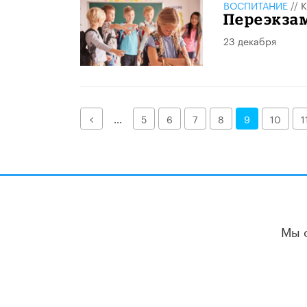
ВОСПИТАНИЕ
//
К
Переэкза
23 декабря
Назад
...
5
6
7
8
9
10
1
Мы 