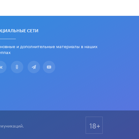
дипломы только из-за не
пройденного антиплагиата
5 ИЮНЯ /
ЧТО ПРОИСХОДИТ?
Минпросвещения просят добавить в
ОЦИАЛЬНЫЕ СЕТИ
школьные учебники примеры
женщин-инженеров
5 ИЮНЯ /
УЧЕБНИКИ
новные и дополнительные материалы в наших
уппах
Уличенный в списывании школьник
вернул себе призовое место на
олимпиаде через суд
5 ИЮНЯ /
ЧТО ПРОИСХОДИТ?
«Евгений Онегин» станет
обязательным для повторения в 10–
11-х классах
4 ИЮНЯ /
КАЧЕСТВО ОБРАЗОВАНИЯ
В Общественной палате предложили
шить школьную форму с учетом
18+
национальных традиций регионов
ммуникаций.
4 ИЮНЯ /
ШКОЛЬНИКИ