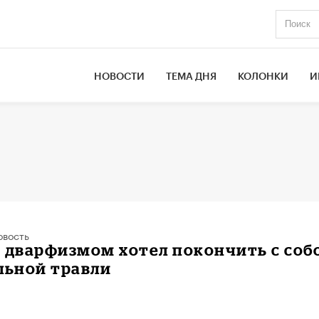
НОВОСТИ
ТЕМА ДНЯ
КОЛОНКИ
И
овость
 дварфизмом хотел покончить с соб
льной травли