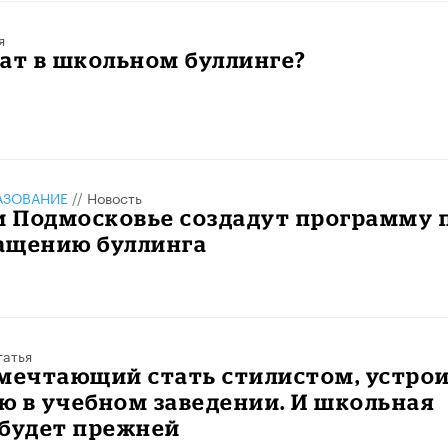
я
ат в школьном буллинге?
АЗОВАНИЕ
//
Новость
и Подмосковье создадут программу 
ащению буллинга
татья
 мечтающий стать стилистом, устро
 в учебном заведении. И школьная
 будет прежней