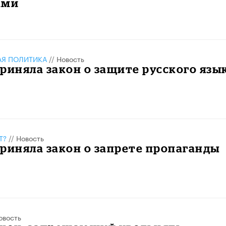
ами
АЯ ПОЛИТИКА
//
Новость
риняла закон о защите русского язы
Т?
//
Новость
риняла закон о запрете пропаганды
овость