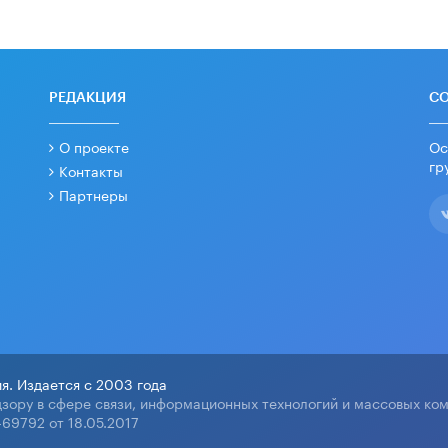
РЕДАКЦИЯ
С
О проекте
Ос
гр
Контакты
Партнеры
я. Издается с 2003 года
зору в сфере связи, информационных технологий и массовых ко
69792 от 18.05.2017