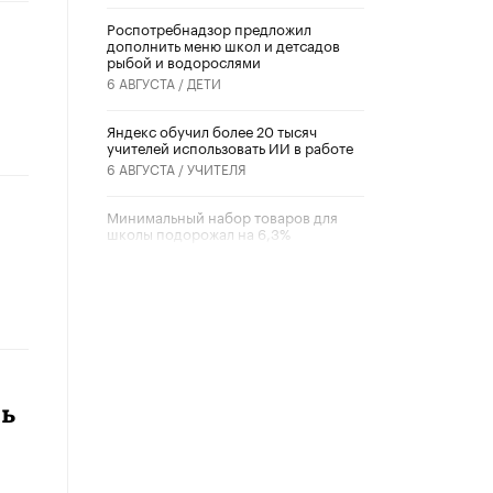
Роспотребнадзор предложил
дополнить меню школ и детсадов
рыбой и водорослями
6 АВГУСТА /
ДЕТИ
​Яндекс обучил более 20 тысяч
учителей использовать ИИ в работе
6 АВГУСТА /
УЧИТЕЛЯ
Минимальный набор товаров для
школы подорожал на 6,3%
5 АВГУСТА /
ШКОЛЬНИКИ
Вышел в свет новый номер научно-
публицистического журнала
«Образовательная политика» № 2
(2026)
3 ИЮЛЯ /
АНОНС
ть
Школьники и студенты Москвы
почтили память героев Великой
Отечественной войны
22 ИЮНЯ /
ГОРОДСКОЕ ОБРАЗОВАНИЕ