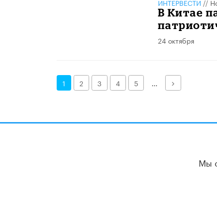
ИНТЕРВЕСТИ
//
Н
В Китае п
патриоти
24 октября
Далее
1
2
3
4
5
...
Мы 