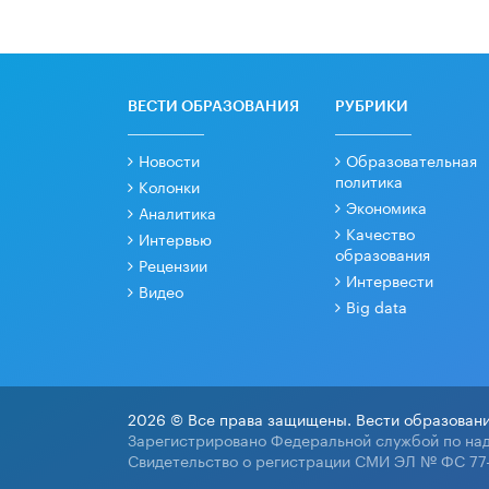
ВЕСТИ ОБРАЗОВАНИЯ
РУБРИКИ
Новости
Образовательная
политика
Колонки
Экономика
Аналитика
Качество
Интервью
образования
Рецензии
Интервести
Видео
Big data
2026 © Все права защищены. Вести образовани
Зарегистрировано Федеральной службой по над
Свидетельство о регистрации СМИ ЭЛ № ФС 77-