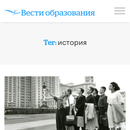
история
Тег: