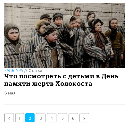
КУЛЬТУРА
//
Статья
Что посмотреть с детьми в День
памяти жертв Холокоста
6 мая
Назад
Далее
1
2
3
4
5
6