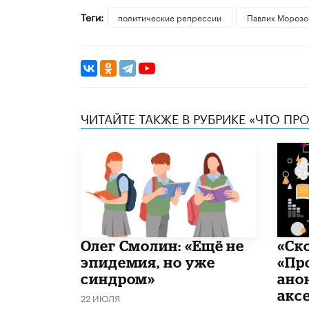
Теги:
политические репрессии
Павлик Морозо
ЧИТАЙТЕ ТАКЖЕ В РУБРИКЕ «ЧТО ПР
​Олег Смолин: «Ещё не
«Ск
эпидемия, но уже
«Пр
синдром»
ано
акс
22 ИЮЛЯ