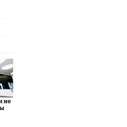
исторические объекты
11 ИЮНЯ /
ГОРОДСКОЕ ОБРАЗОВАНИЕ
​Почти 50 новых объектов образования
открыли в этом учебном году в Москве
10 ИЮНЯ /
ГОРОДСКОЕ ОБРАЗОВАНИЕ
Госдума приняла закон о детских SIM-
картах
10 ИЮНЯ /
ДЕТИ
Глава СПЧ предложил вернуть в школы
устные переходные экзамены
9 ИЮНЯ /
КАЧЕСТВО ОБРАЗОВАНИЯ
​Объединяя дошкольный мир
8 ИЮНЯ /
АНОНС
и не
«Сколково» и ГК «Просвещение»
мы
анонсировали запуск акселератора
технологических решений для всех
уровней образования
8 ИЮНЯ /
ЧТО ПРОИСХОДИТ?