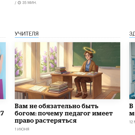
/
35 МИН.
УЧИТЕЛЯ
З
​Вам не обязательно быть
В
27
богом: почему педагог имеет
м
право растеряться
12
1 ИЮНЯ