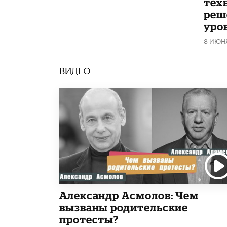
тех
реш
уро
8 ИЮН
ВИДЕО
Александр Асмолов: Чем
вызваны родительские
протесты?