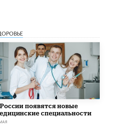
5 ИЮНЯ /
ЧТО ПРОИСХОДИТ?
«Евгений Онегин» станет обязательным
для повторения в 10–11-х классах
4 ИЮНЯ /
КАЧЕСТВО ОБРАЗОВАНИЯ
ДОРОВЬЕ
В Общественной палате предложили
шить школьную форму с учетом
национальных традиций регионов
4 ИЮНЯ /
ШКОЛЬНИКИ
В Госдуме предложили ввести онлайн-
формат для апелляций ЕГЭ
3 ИЮНЯ /
ЕГЭ И ОГЭ
​Яндекс выпустил бесплатный курс по
защите от ИИ-мошенничества
2 ИЮНЯ /
BIG DATA
 России появятся новые
едицинские специальности
В России начнут применять новые
подходы к разрешению конфликтов в
 МАЯ
школах
2 ИЮНЯ /
ПОДРОСТКИ