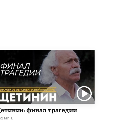
Рособрнадзор ответил на жалобы
школьников на ошибки в ЕГЭ по
русскому
8 ИЮНЯ /
ЕГЭ И ОГЭ
Школа «СКОЛКА» и Госкорпорация
«Росатом» подписали соглашение о
сотрудничестве
8 ИЮНЯ /
ОБРАЗОВАТЕЛЬНАЯ ПОЛИТИКА
Депутаты призвали не отклонять
дипломы только из-за не пройденного
антиплагиата
5 ИЮНЯ /
ЧТО ПРОИСХОДИТ?
Минпросвещения просят добавить в
школьные учебники примеры женщин-
инженеров
5 ИЮНЯ /
УЧЕБНИКИ
етинин: финал трагедии
Уличенный в списывании школьник
62 МИН.
вернул себе призовое место на
олимпиаде через суд