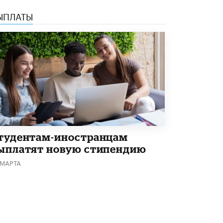
Академик РАН предупредил, что
ЫПЛАТЫ
ChatGPT отучит школьников думать
1 ИЮНЯ /
ШКОЛЬНИКИ
тудентам-иностранцам
ыплатят новую стипендию
 МАРТА