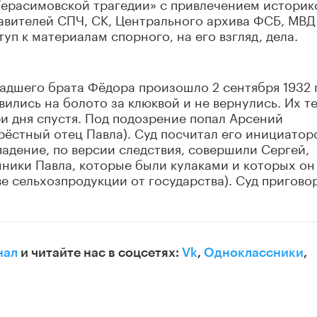
Герасимовской трагедии» с привлечением историк
тавителей СПЧ, СК, Центрального архива ФСБ, МВД
уп к материалам спорного, на его взгляд, дела.
адшего брата Фёдора произошло 2 сентября 1932 
вились на болото за клюквой и не вернулись. Их те
 дня спустя. Под подозрение попал Арсений
рёстный отец Павла). Суд посчитал его инициатор
адение, по версии следствия, совершили Сергей,
ники Павла, которые были кулаками и которых он
ве сельхозпродукции от государства). Суд пригово
нал
и читайте нас в соцсетях:
Vk
,
Одноклассники
,