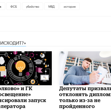
в
ФСБ
убийство
МВД
история
ОИСХОДИТ?»
олково» и ГК
Депутаты призвал
освещение»
отклонять дипло
нсировали запуск
только из-за не
елератора
пройденного