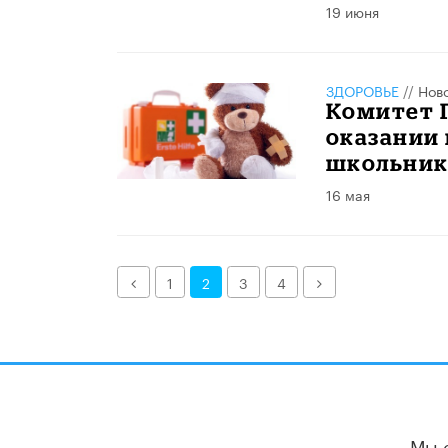
19 июня
ЗДОРОВЬЕ
//
Нов
Комитет 
оказании
школьни
16 мая
Назад
Далее
1
2
3
4
Мы 