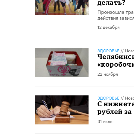
делать?
Произошла трав
действия завис
12 декабря
ЗДОРОВЬЕ
//
Нов
Челябинс
«коробоч
22 ноября
ЗДОРОВЬЕ
//
Нов
С нижнет
рублей за
31 июля