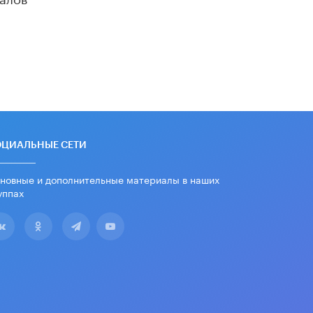
дипломы только из-за не
пройденного антиплагиата
5 ИЮНЯ /
ЧТО ПРОИСХОДИТ?
Минпросвещения просят добавить в
школьные учебники примеры
женщин-инженеров
5 ИЮНЯ /
УЧЕБНИКИ
Уличенный в списывании школьник
вернул себе призовое место на
олимпиаде через суд
ОЦИАЛЬНЫЕ СЕТИ
5 ИЮНЯ /
ЧТО ПРОИСХОДИТ?
новные и дополнительные материалы в наших
«Евгений Онегин» станет
уппах
обязательным для повторения в 10–
11-х классах
4 ИЮНЯ /
КАЧЕСТВО ОБРАЗОВАНИЯ
В Общественной палате предложили
шить школьную форму с учетом
национальных традиций регионов
4 ИЮНЯ /
ШКОЛЬНИКИ