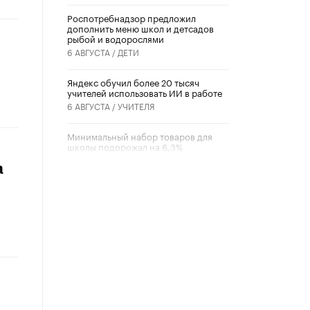
Роспотребнадзор предложил
дополнить меню школ и детсадов
рыбой и водорослями
6 АВГУСТА /
ДЕТИ
​Яндекс обучил более 20 тысяч
учителей использовать ИИ в работе
6 АВГУСТА /
УЧИТЕЛЯ
Минимальный набор товаров для
школы подорожал на 6,3%
5 АВГУСТА /
ШКОЛЬНИКИ
а
Вышел в свет новый номер научно-
публицистического журнала
«Образовательная политика» № 2
(2026)
3 ИЮЛЯ /
АНОНС
Школьники и студенты Москвы
почтили память героев Великой
Отечественной войны
22 ИЮНЯ /
ГОРОДСКОЕ ОБРАЗОВАНИЕ