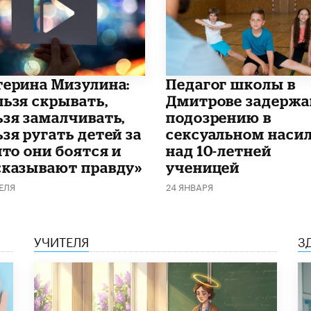
терина Мизулина:
Педагог школы в
льзя скрывать,
Дмитрове задержа
ьзя замалчивать,
подозрению в
зя ругать детей за
сексуальном наси
что они боятся и
над 10-летней
сказывают правду»
ученицей
ЕЛЯ
24 ЯНВАРЯ
УЧИТЕЛЯ
З