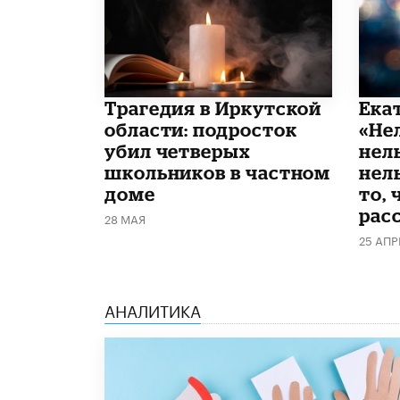
Трагедия в Иркутской
Ека
области: подросток
«Не
убил четверых
нел
школьников в частном
нель
доме
то, 
рас
28 МАЯ
25 АПР
АНАЛИТИКА