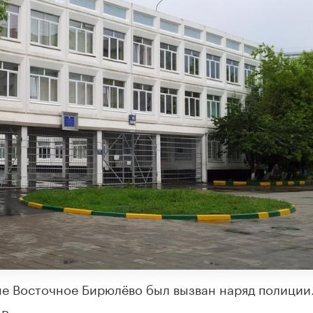
не Восточное Бирюлёво был вызван наряд полиции