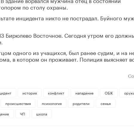
В здание ворвался мужчина отец в состоянии
 топором по столу охраны.
ьтате инцидента никто не пострадал. Буйного му
ПЗ Бирюлево Восточное. Сегодня утром его должн
.
цом одного из учащихся, был ранее судим, и на н
ома, в котором он проживает. Полиция выясняет в
Со
цидент
история
конфликт
нападение
ОБЖ
оруж
происшествия
психология
родители
семья
дение
ЧП
школа