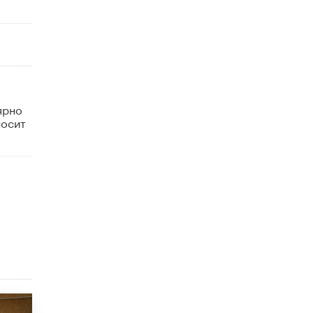
исторические объекты
11 ИЮНЯ /
ГОРОДСКОЕ ОБРАЗОВАНИЕ
​Почти 50 новых объектов образования
открыли в этом учебном году в Москве
10 ИЮНЯ /
ГОРОДСКОЕ ОБРАЗОВАНИЕ
Госдума приняла закон о детских SIM-
ярно
картах
носит
10 ИЮНЯ /
ДЕТИ
Глава СПЧ предложил вернуть в школы
устные переходные экзамены
9 ИЮНЯ /
КАЧЕСТВО ОБРАЗОВАНИЯ
​Объединяя дошкольный мир
8 ИЮНЯ /
АНОНС
«Сколково» и ГК «Просвещение»
анонсировали запуск акселератора
технологических решений для всех
уровней образования
8 ИЮНЯ /
ЧТО ПРОИСХОДИТ?