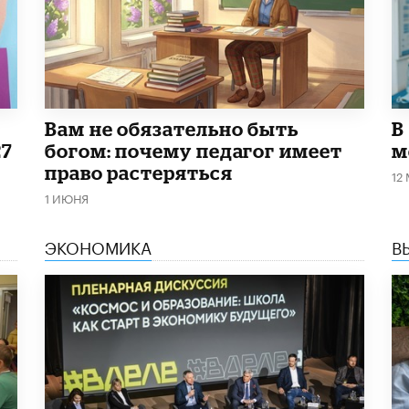
​Вам не обязательно быть
В
27
богом: почему педагог имеет
м
право растеряться
12
1 ИЮНЯ
ЭКОНОМИКА
В