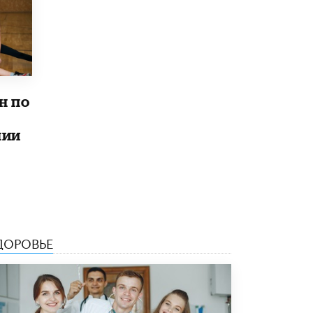
Рособрнадзор ответил на жалобы
школьников на ошибки в ЕГЭ по
русскому
8 ИЮНЯ /
ЕГЭ И ОГЭ
Школа «СКОЛКА» и Госкорпорация
«Росатом» подписали соглашение о
н по
сотрудничестве
8 ИЮНЯ /
ОБРАЗОВАТЕЛЬНАЯ ПОЛИТИКА
лии
Депутаты призвали не отклонять
дипломы только из-за не пройденного
антиплагиата
5 ИЮНЯ /
ЧТО ПРОИСХОДИТ?
Минпросвещения просят добавить в
школьные учебники примеры женщин-
инженеров
ДОРОВЬЕ
5 ИЮНЯ /
УЧЕБНИКИ
Уличенный в списывании школьник
вернул себе призовое место на
олимпиаде через суд