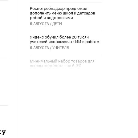
Роспотребнадзор предложил
дополнить меню школ и детсадов
рыбой и водорослями
6 АВГУСТА /
ДЕТИ
​Яндекс обучил более 20 тысяч
учителей использовать ИИ в работе
6 АВГУСТА /
УЧИТЕЛЯ
Минимальный набор товаров для
школы подорожал на 6,3%
5 АВГУСТА /
ШКОЛЬНИКИ
Вышел в свет новый номер научно-
публицистического журнала
«Образовательная политика» № 2
(2026)
3 ИЮЛЯ /
АНОНС
Школьники и студенты Москвы
почтили память героев Великой
Отечественной войны
ку
22 ИЮНЯ /
ГОРОДСКОЕ ОБРАЗОВАНИЕ