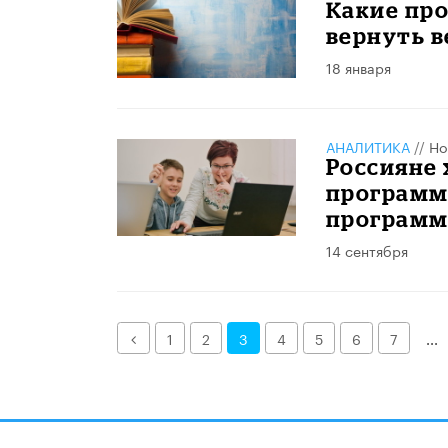
Какие про
вернуть 
18 января
АНАЛИТИКА
//
Но
Россияне
программ
программ
14 сентября
Назад
1
2
3
4
5
6
7
...