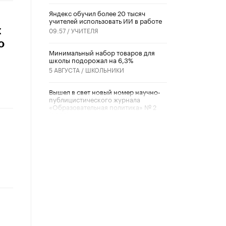
​Яндекс обучил более 20 тысяч
учителей использовать ИИ в работе
х
09:57 /
УЧИТЕЛЯ
о
Минимальный набор товаров для
школы подорожал на 6,3%
5 АВГУСТА /
ШКОЛЬНИКИ
Вышел в свет новый номер научно-
публицистического журнала
«Образовательная политика» № 2
(2026)
3 ИЮЛЯ /
АНОНС
Школьники и студенты Москвы
почтили память героев Великой
Отечественной войны
22 ИЮНЯ /
ГОРОДСКОЕ ОБРАЗОВАНИЕ
«Егор, давай во двор!»
22 ИЮНЯ /
АНОНС
Из закона о регулировании ИИ