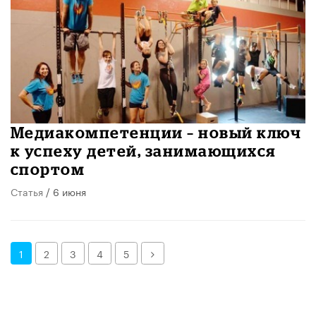
Медиакомпетенции – новый ключ
к успеху детей, занимающихся
спортом
Статья
/ 6 июня
Далее
1
2
3
4
5