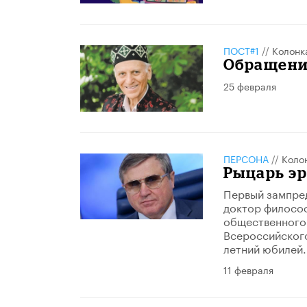
ПОСТ#1
//
Колонк
Обращени
25 февраля
ПЕРСОНА
//
Коло
Рыцарь э
Первый зампред
доктор философ
общественного 
Всероссийского
летний юбилей.
11 февраля