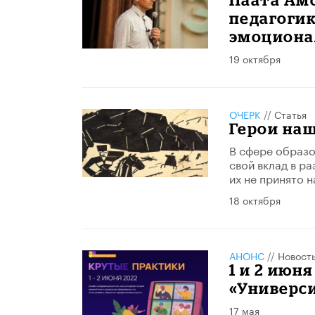
педагогик
эмоциона
19 октября
ОЧЕРК
//
Статья
Герои на
В сфере образо
свой вклад в ра
их не принято н
18 октября
АНОНС
//
Новост
1 и 2 июн
«Универси
17 мая