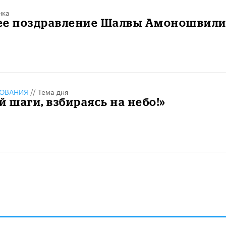
нка
ее поздравление Шалвы Амоношвил
ЗОВАНИЯ
//
Тема дня
й шаги, взбираясь на небо!»