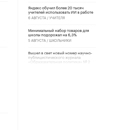
​Яндекс обучил более 20 тысяч
учителей использовать ИИ в работе
6 АВГУСТА /
УЧИТЕЛЯ
Минимальный набор товаров для
школы подорожал на 6,3%
5 АВГУСТА /
ШКОЛЬНИКИ
Вышел в свет новый номер научно-
публицистического журнала
«Образовательная политика» № 2
(2026)
3 ИЮЛЯ /
АНОНС
Школьники и студенты Москвы
почтили память героев Великой
Отечественной войны
22 ИЮНЯ /
ГОРОДСКОЕ ОБРАЗОВАНИЕ
«Егор, давай во двор!»
22 ИЮНЯ /
АНОНС
Из закона о регулировании ИИ