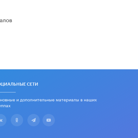
школьные учебники примеры
женщин-инженеров
5 ИЮНЯ /
УЧЕБНИКИ
алов
Уличенный в списывании школьник
вернул себе призовое место на
олимпиаде через суд
5 ИЮНЯ /
ЧТО ПРОИСХОДИТ?
«Евгений Онегин» станет
обязательным для повторения в 10–
11-х классах
4 ИЮНЯ /
КАЧЕСТВО ОБРАЗОВАНИЯ
В Общественной палате предложили
ОЦИАЛЬНЫЕ СЕТИ
шить школьную форму с учетом
национальных традиций регионов
новные и дополнительные материалы в наших
4 ИЮНЯ /
ШКОЛЬНИКИ
уппах
В Госдуме предложили ввести
онлайн-формат для апелляций ЕГЭ
3 ИЮНЯ /
ЕГЭ И ОГЭ
​Яндекс выпустил бесплатный курс