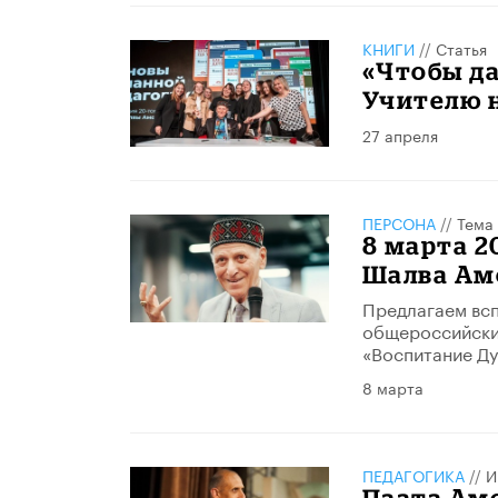
КНИГИ
//
Статья
«Чтобы да
Учителю н
27 апреля
ПЕРСОНА
//
Тема
​8 марта 
Шалва Ам
Предлагаем всп
общероссийских
«Воспитание Ду
8 марта
ПЕДАГОГИКА
//
И
Паата Ам