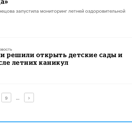
да»
ецова запустила мониторинг летней оздоровительной
овость
и решили открыть детские сады и
сле летних каникул
Далее
9
...