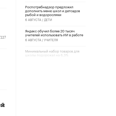
Роспотребнадзор предложил
дополнить меню школ и детсадов
рыбой и водорослями
6 АВГУСТА /
ДЕТИ
​Яндекс обучил более 20 тысяч
учителей использовать ИИ в работе
7227
6 АВГУСТА /
УЧИТЕЛЯ
Минимальный набор товаров для
школы подорожал на 6,3%
5 АВГУСТА /
ШКОЛЬНИКИ
Вышел в свет новый номер научно-
публицистического журнала
«Образовательная политика» № 2
(2026)
3 ИЮЛЯ /
АНОНС
Школьники и студенты Москвы
почтили память героев Великой
ей
Отечественной войны
22 ИЮНЯ /
ГОРОДСКОЕ ОБРАЗОВАНИЕ