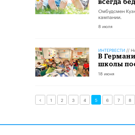
всегда бе
Омбудсмен Кузн
кампании.
8 июля
ИНТЕРВЕСТИ
//
Н
В Германи
школы по
18 июня
Назад
1
2
3
4
5
6
7
8