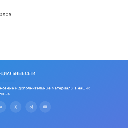
дипломы только из-за не
пройденного антиплагиата
алов
5 ИЮНЯ /
ЧТО ПРОИСХОДИТ?
Минпросвещения просят добавить в
школьные учебники примеры
женщин-инженеров
5 ИЮНЯ /
УЧЕБНИКИ
Уличенный в списывании школьник
вернул себе призовое место на
олимпиаде через суд
5 ИЮНЯ /
ЧТО ПРОИСХОДИТ?
ОЦИАЛЬНЫЕ СЕТИ
«Евгений Онегин» станет
обязательным для повторения в 10–
11-х классах
новные и дополнительные материалы в наших
уппах
4 ИЮНЯ /
КАЧЕСТВО ОБРАЗОВАНИЯ
В Общественной палате предложили
шить школьную форму с учетом
национальных традиций регионов
4 ИЮНЯ /
ШКОЛЬНИКИ