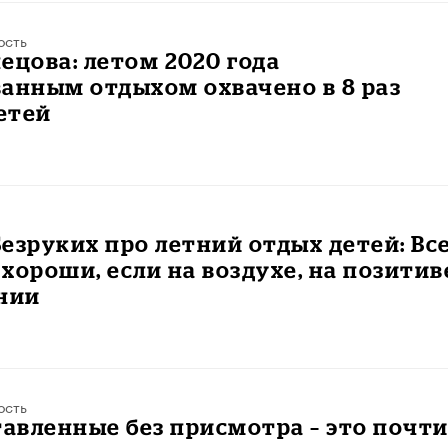
ость
ецова: летом 2020 года
анным отдыхом охвачено в 8 раз
етей
езруких про летний отдых детей: Вс
хороши, если на воздухе, на позитив
нии
ость
тавленные без присмотра – это почт