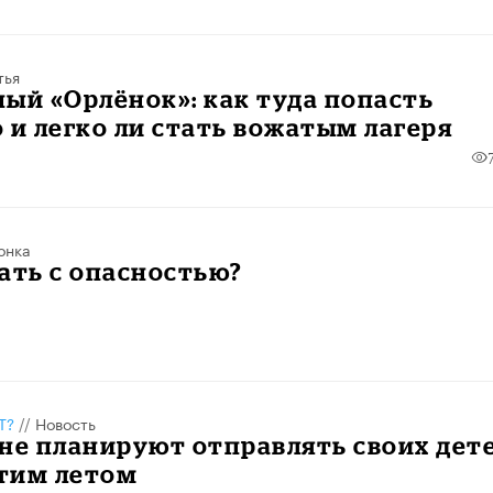
тья
ый «Орлёнок»: как туда попасть
 и легко ли стать вожатым лагеря
онка
ать с опасностью?
Т?
//
Новость
не планируют отправлять своих дет
этим летом