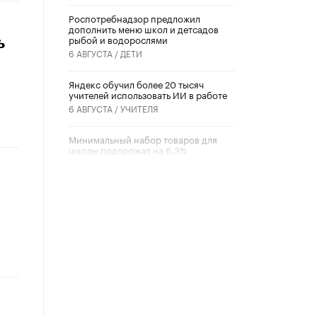
Роспотребнадзор предложил
дополнить меню школ и детсадов
рыбой и водорослями
ь
6 АВГУСТА /
ДЕТИ
​Яндекс обучил более 20 тысяч
учителей использовать ИИ в работе
6 АВГУСТА /
УЧИТЕЛЯ
Минимальный набор товаров для
школы подорожал на 6,3%
5 АВГУСТА /
ШКОЛЬНИКИ
Вышел в свет новый номер научно-
публицистического журнала
«Образовательная политика» № 2
(2026)
3 ИЮЛЯ /
АНОНС
Школьники и студенты Москвы
почтили память героев Великой
Отечественной войны
22 ИЮНЯ /
ГОРОДСКОЕ ОБРАЗОВАНИЕ