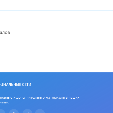
дипломы только из-за не
пройденного антиплагиата
5 ИЮНЯ /
ЧТО ПРОИСХОДИТ?
Минпросвещения просят добавить в
школьные учебники примеры
женщин-инженеров
алов
5 ИЮНЯ /
УЧЕБНИКИ
Уличенный в списывании школьник
вернул себе призовое место на
олимпиаде через суд
5 ИЮНЯ /
ЧТО ПРОИСХОДИТ?
«Евгений Онегин» станет
обязательным для повторения в 10–
11-х классах
4 ИЮНЯ /
КАЧЕСТВО ОБРАЗОВАНИЯ
ОЦИАЛЬНЫЕ СЕТИ
В Общественной палате предложили
шить школьную форму с учетом
новные и дополнительные материалы в наших
национальных традиций регионов
уппах
4 ИЮНЯ /
ШКОЛЬНИКИ