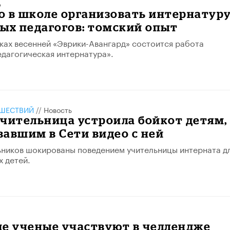
ь
о в школе организовать интернатур
ых педагогов: томский опыт
мках весенней «Эврики-Авангард» состоится работа
дагогическая интернатура».
ШЕСТВИЙ
//
Новость
чительница устроила бойкот детям,
авшим в Сети видео с ней
ников шокированы поведением учительницы интерната д
 детей.
ие ученые участвуют в челлендже