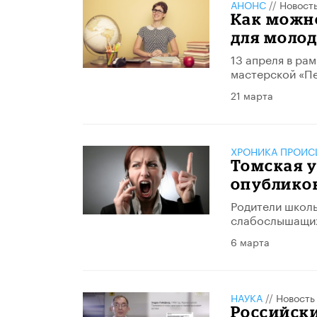
АНОНС
//
Новост
Как можн
для молод
13 апреля в ра
мастерской «Пе
21 марта
ХРОНИКА ПРОИС
Томская у
опубликов
Родители школь
слабослышащих
6 марта
НАУКА
//
Новость
Российск