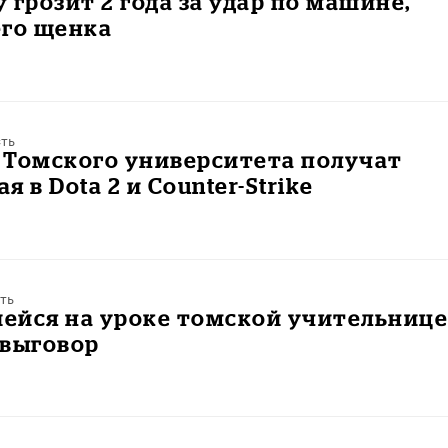
 грозит 2 года за удар по машине,
его щенка
ть
 Томского университета получат
ая в Dota 2 и Counter-Strike
ть
ейся на уроке томской учительниц
 выговор