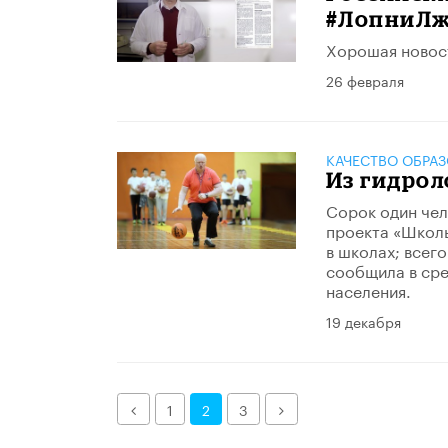
#ЛопниЛж
Хорошая новост
26 февраля
КАЧЕСТВО ОБРА
Из гидрол
Сорок один чел
проекта «Школьн
в школах; всег
сообщила в сре
населения.
19 декабря
Назад
Далее
1
2
3