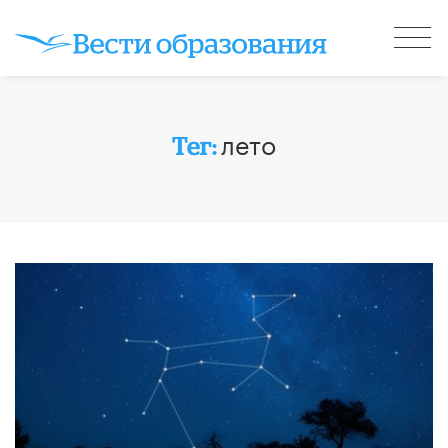
лето
Тег: