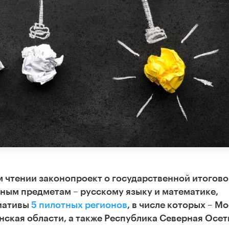
м чтении законопроект о государственной итогов
ьным предметам – русскому языку и математике,
циативы
5 пилотных регионов
, в числе которых –
Мо
нская области, а также Республика Северная Осет