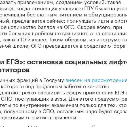
азвать привлечением, созданием условий: такая
ериод, когда стипендия учащихся ПТУ была на уро
беспечивали бесплатным питанием и обмундирован
ый, предлагается сейчас: принуждать идти в сис
е количество баллов на ОГЭ. Скорее всего, при
ти больших проблем не возникнет, а на специали
 как и в 10-й класс. Таким образом, из инструмент
вной школе, ОГЭ превращается в средство отбора
и ЕГЭ»: остановка социальных лифт
етиторов
личных фракций в Госдуму
внесен на рассмотрени
 которого под предлогом заботы о качестве
длагают резко расширить сферу применения ЕГЭ 
СПО, поступающих в вузы. Для этого предусмотр
теты по внутренним экзаменам только для тех, кто
ю,
полученному
в СПО, остальным надо будет сдав
ледствиям это может привести.
Не секрет: ЕГЭ разрушает систему общего