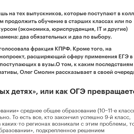
шь на тех выпускников, которые поступают в кол
м продолжить обучение в старших классах или по
курсом (экономика, юриспруденция,
IT
и другие)
замена: два обязательных и два по выбору.
голосовала фракция КПРФ. Кроме того, на
конопроект, расширяющий
сферу применения ЕГЭ в
поступающих в вузы.
О том, к каким последствиям
иативы, Олег Смолин рассказывает в своей очере
ых детях», или как ОГЭ превращает
ании» среднее общее образование (10−11-е класс
но. То есть все, кто закончил успешно 9-й класс,
в каких-то регионах
возникали с этим проблемы, т
бразовании», подкрепленное решением