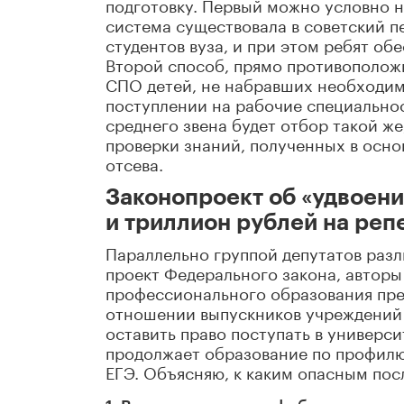
подготовку. Первый можно условно н
система существовала в советский п
студентов вуза, и при этом ребят о
Второй способ, прямо противоположн
СПО детей, не набравших необходимо
поступлении на рабочие специальнос
среднего звена будет отбор такой же,
проверки знаний, полученных в осно
отсева.
Законопроект об «удвоени
и триллион рублей на реп
Параллельно г
руппой депутатов раз
проект Федерального закона,
авторы
профессионального образования пре
отношении выпускников учреждений 
оставить право поступать в универси
продолжает образование по профил
ЕГЭ.
Объясняю, к каким опасным пос