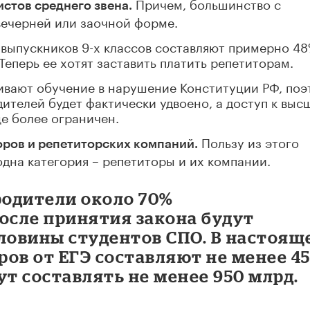
Причем, большинство с
стов среднего звена.
вечерней или заочной форме.
 выпускников 9-х классов составляют примерно 48
еперь ее хотят заставить платить репетиторам.
чивают обучение в нарушение Конституции РФ, по
дителей будет фактически удвоено, а доступ к выс
е более ограничен.
Пользу из этого
оров и репетиторских компаний.
одна категория – репетиторы и их компании.
родители около 70%
осле принятия закона будут
ловины студентов СПО. В настоящ
ов от ЕГЭ составляют не менее 4
дут составлять не менее 950 млрд.