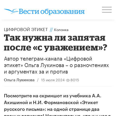
ЦИФРОВОЙ ЭТИКЕТ
//
Колонка
Так нужна ли запятая
после «с уважением»?
Автор телеграм-канала «Цифровой
этикет» Ольга Лукинова – о разночтениях
и аргументах за и против
/
15 июля 2024
8015
Ольга Лукинова
Посмотрите на скриншот из учебника А.А.
Акишиной и Н.И. Формановской «Этикет
русского письма»: на одной странице два
разных варианта! Неудивительно, что и у нас в