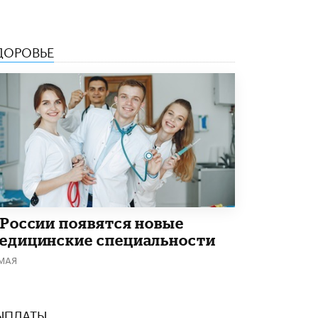
Академик РАН предупредил, что
ChatGPT отучит школьников думать
1 ИЮНЯ /
ШКОЛЬНИКИ
ДОРОВЬЕ
 России появятся новые
едицинские специальности
 МАЯ
ЫПЛАТЫ