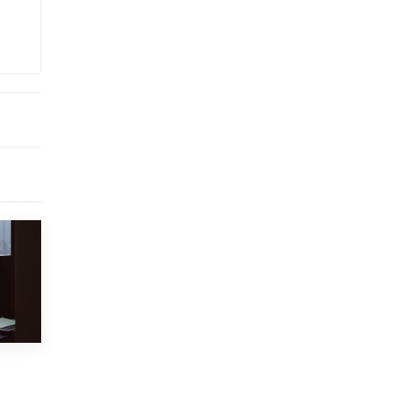
Рособрнадзор ответил на жалобы
школьников на ошибки в ЕГЭ по
русскому
8 ИЮНЯ /
ЕГЭ И ОГЭ
Школа «СКОЛКА» и Госкорпорация
«Росатом» подписали соглашение о
сотрудничестве
8 ИЮНЯ /
ОБРАЗОВАТЕЛЬНАЯ ПОЛИТИКА
Депутаты призвали не отклонять
дипломы только из-за не пройденного
антиплагиата
5 ИЮНЯ /
ЧТО ПРОИСХОДИТ?
Минпросвещения просят добавить в
школьные учебники примеры женщин-
инженеров
5 ИЮНЯ /
УЧЕБНИКИ
Уличенный в списывании школьник
вернул себе призовое место на
олимпиаде через суд