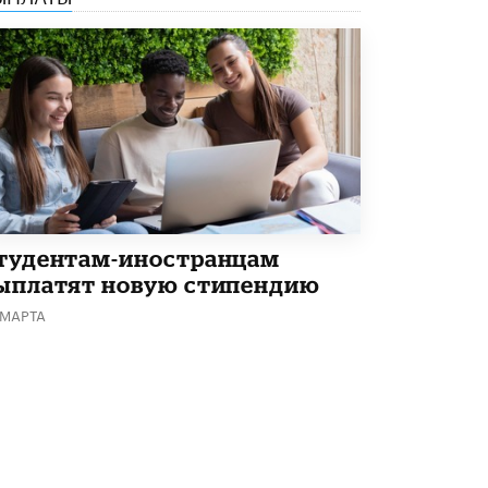
тудентам-иностранцам
ыплатят новую стипендию
 МАРТА