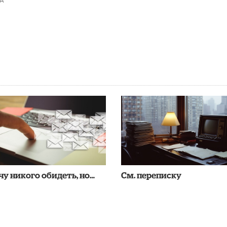
чу никого обидеть, но…
См. переписку