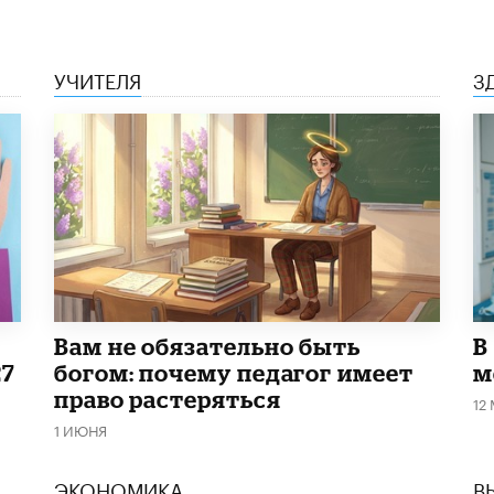
УЧИТЕЛЯ
З
​Вам не обязательно быть
В
27
богом: почему педагог имеет
м
право растеряться
12
1 ИЮНЯ
ЭКОНОМИКА
В