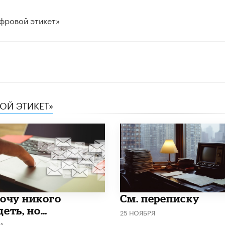
фровой этикет»
ОЙ ЭТИКЕТ»
хочу никого
См. переписку
деть, но…
25 НОЯБРЯ
ТА