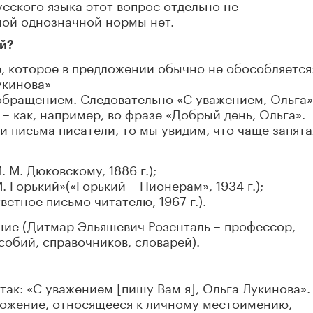
усского языка этот вопрос отдельно не
ной однозначной нормы нет.
ой?
, которое в предложении обычно не обособляется
укинова»
 обращением. Следовательно «С уважением, Ольга»
 – как, например, во фразе «Добрый день, Ольга».
и письма писатели, то мы увидим, что чаще запята
 М. Дюковскому, 1886 г.);
 Горький»(«Горький – Пионерам», 1934 г.);
ветное письмо читателю, 1967 г.).
ние (Дитмар Эльяшевич Розенталь – профессор,
собий, справочников, словарей).
ак: «С уважением [пишу Вам я], Ольга Лукинова».
иложение, относящееся к личному местоимению,