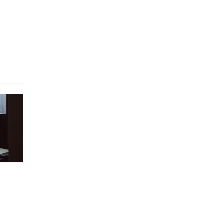
5 ИЮНЯ /
ЧТО ПРОИСХОДИТ?
«Евгений Онегин» станет обязательным
для повторения в 10–11-х классах
4 ИЮНЯ /
КАЧЕСТВО ОБРАЗОВАНИЯ
В Общественной палате предложили
шить школьную форму с учетом
национальных традиций регионов
4 ИЮНЯ /
ШКОЛЬНИКИ
В Госдуме предложили ввести онлайн-
формат для апелляций ЕГЭ
3 ИЮНЯ /
ЕГЭ И ОГЭ
​Яндекс выпустил бесплатный курс по
защите от ИИ-мошенничества
2 ИЮНЯ /
BIG DATA
В России начнут применять новые
подходы к разрешению конфликтов в
школах
2 ИЮНЯ /
ПОДРОСТКИ