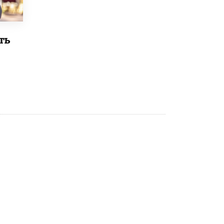
открыли в этом учебном году в Москве
10 ИЮНЯ /
ГОРОДСКОЕ ОБРАЗОВАНИЕ
Госдума приняла закон о детских SIM-
ть
картах
10 ИЮНЯ /
ДЕТИ
Глава СПЧ предложил вернуть в школы
устные переходные экзамены
9 ИЮНЯ /
КАЧЕСТВО ОБРАЗОВАНИЯ
​Объединяя дошкольный мир
8 ИЮНЯ /
АНОНС
«Сколково» и ГК «Просвещение»
анонсировали запуск акселератора
технологических решений для всех
уровней образования
8 ИЮНЯ /
ЧТО ПРОИСХОДИТ?
Рособрнадзор ответил на жалобы
школьников на ошибки в ЕГЭ по
русскому