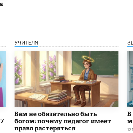
я
УЧИТЕЛЯ
З
​Вам не обязательно быть
В
27
богом: почему педагог имеет
м
право растеряться
12