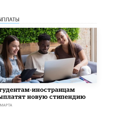
4 ИЮНЯ /
КАЧЕСТВО ОБРАЗОВАНИЯ
В Общественной палате предложили
ЫПЛАТЫ
шить школьную форму с учетом
национальных традиций регионов
4 ИЮНЯ /
ШКОЛЬНИКИ
В Госдуме предложили ввести онлайн-
формат для апелляций ЕГЭ
3 ИЮНЯ /
ЕГЭ И ОГЭ
​Яндекс выпустил бесплатный курс по
защите от ИИ-мошенничества
2 ИЮНЯ /
BIG DATA
В России начнут применять новые
тудентам-иностранцам
подходы к разрешению конфликтов в
ыплатят новую стипендию
школах
2 ИЮНЯ /
ПОДРОСТКИ
 МАРТА
Академик РАН предупредил, что
ChatGPT отучит школьников думать
1 ИЮНЯ /
ШКОЛЬНИКИ