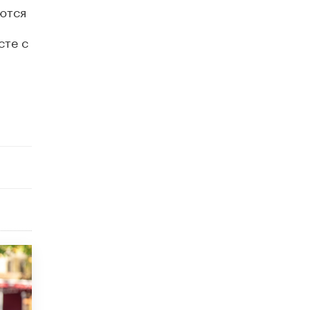
​Яндекс выпустил отчёт об устойчивом
ются
развитии за 2025 год
17 ИЮНЯ /
АНАЛИТИКА
сте с
Московский выпускной на ВДНХ
соберет более 60 артистов
17 ИЮНЯ /
ГОРОДСКОЕ ОБРАЗОВАНИЕ
Названы лучшие российские вузы в
2026 году по версии RAEX
16 ИЮНЯ /
АНАЛИТИКА
В России предложили ввести
обязательные уроки каллиграфии в
детских садах
11 ИЮНЯ /
ВОСПИТАНИЕ
​Как будущие реставраторы – студенты
столичного колледжа, помогают
восстанавливать культурные и
исторические объекты
11 ИЮНЯ /
ГОРОДСКОЕ ОБРАЗОВАНИЕ
​Почти 50 новых объектов образования