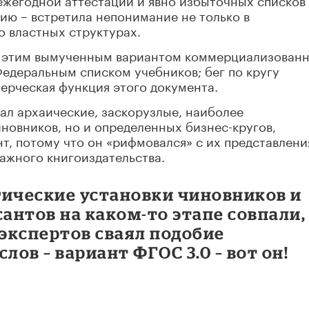
ию – встретила непонимание не только в
о властных структурах.
 с этим вымученным вариантом коммерциализован
 Федеральным списком учебников; бег по кругу
мерческая функция этого документа.
жал архаические, заскорузлые, наиболее
иновников, но и определенных бизнес-кругов,
т, потому что он «рифмовался» с их представлен
ажного книгоиздательства.
гические установки чиновников и
антов на каком-то этапе совпали,
экспертов сваял подобие
лов – вариант ФГОС 3.0 – вот он!