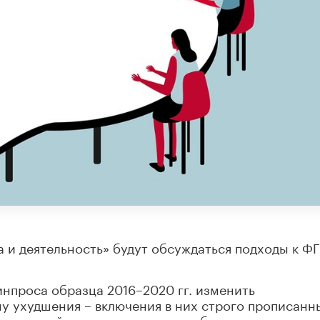
а и деятельность» будут обсуждаться подходы к Ф
нпроса образца 2016–2020 гг. изменить
у ухудшения – включения в них строго прописанн
ежегодной аттестации и явно избыточных списков