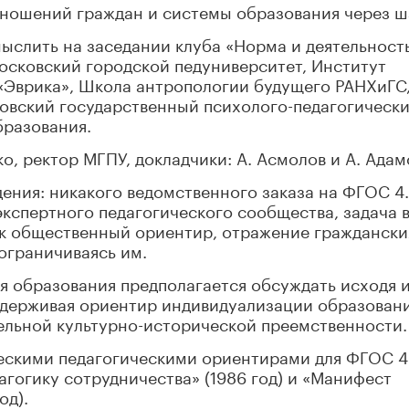
тношений граждан и системы образования через ш
ыслить на заседании клуба «Норма и деятельность
осковский городской педуниверситет, Институт
«Эврика», Школа антропологии будущего РАНХиГС
ковский государственный психолого-педагогическ
бразования.
, ректор МГПУ, докладчики: А. Асмолов и А. Адам
ния: никакого ведомственного заказа на ФГОС 4.
экспертного педагогического сообщества, задача в
к общественный ориентир, отражение граждански
 ограничиваясь им.
я образования предполагается обсуждать исходя 
держивая ориентир индивидуализации образовани
ельной культурно-исторической преемственности.
ескими педагогическими ориентирами для ФГОС 4
гогику сотрудничества» (1986 год) и «Манифест
од).