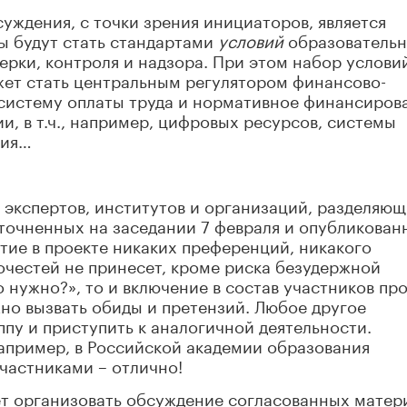
ждения, с точки зрения инициаторов, является
ы будут стать стандартами
условий
образователь
ерки, контроля и надзора. При этом набор услови
жет стать центральным регулятором финансово-
систему оплаты труда и нормативное финансиров
и, в т.ч., например, цифровых ресурсов, системы
ния…
экспертов, институтов и организаций, разделяю
точненных на заседании 7 февраля и опубликован
тие в проекте никаких преференций, никакого
очестей не принесет, кроме риска безудержной
 нужно?», то и включение в состав участников пр
но вызвать обиды и претензий. Любое другое
ппу и приступить к аналогичной деятельности.
например, в Российской академии образования
частниками – отлично!
ет организовать обсуждение согласованных матер