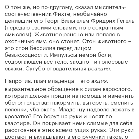
О том же, но по-другому, сказал мыслитель-
соотечественник Фихте, необычайно
ценивший его Георг Вильгельм Фридрих Гегель
(передаю своими словами, но с сохранным
смыслом). Животное ранено или попало в
охотничью яму: оно стонет. Стон животного –
это стон бессилия перед лицом
безысходности. Импульсы немой боли,
содрогающей все тело, заодно - и голосовые
связки. Сугубо страдательная
реакция.
Напротив, плач младенца – это
акция,
выразительное обращение к силам взрослого,
который должен придти на помощь и изменить
обстоятельства: накормить, вытереть, сменить
пеленки, убаюкать. Младенцу надоело лежать в
кроватке? Его берут на руки и носят по
квартире. Он покрывает немыслимые для себя
расстояния в этих всемогущих руках! Эти руки
достают и вкладывают в его ручонки такое, о