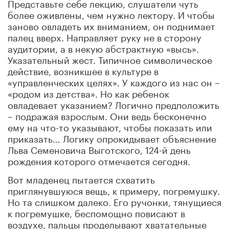
Представьте себе лекцию, слушатели чуть
более оживлены, чем нужно лектору. И чтобы
заново овладеть их вниманием, он поднимает
палец вверх. Направляет руку не в сторону
аудитории, а в некую абстрактную «высь».
Указательный жест. Типичное символическое
действие, возникшее в культуре в
«управленческих целях». У каждого из нас он –
«родом из детства». Но как ребенок
овладевает указанием? Логично предположить
– подражая взрослым. Они ведь бесконечно
ему на что-то указывают, чтобы показать или
приказать… Логику опрокидывает объяснение
Льва Семеновича Выготского, 124-й день
рождения которого отмечается сегодня.
Вот младенец пытается схватить
приглянувшуюся вещь, к примеру, погремушку.
Но та слишком далеко. Его ручонки, тянущиеся
к погремушке, беспомощно повисают в
воздухе, пальцы проделывают хватательные