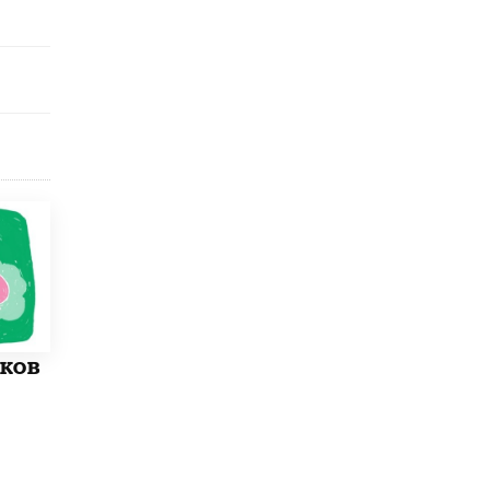
8 ИЮНЯ /
ЕГЭ И ОГЭ
Школа «СКОЛКА» и Госкорпорация
«Росатом» подписали соглашение о
сотрудничестве
8 ИЮНЯ /
ОБРАЗОВАТЕЛЬНАЯ ПОЛИТИКА
Депутаты призвали не отклонять
дипломы только из-за не пройденного
антиплагиата
5 ИЮНЯ /
ЧТО ПРОИСХОДИТ?
Минпросвещения просят добавить в
школьные учебники примеры женщин-
инженеров
5 ИЮНЯ /
УЧЕБНИКИ
Уличенный в списывании школьник
оков
вернул себе призовое место на
олимпиаде через суд
5 ИЮНЯ /
ЧТО ПРОИСХОДИТ?
«Евгений Онегин» станет обязательным
для повторения в 10–11-х классах