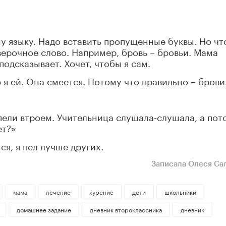
у языку. Надо вставить пропущенные буквы. Но ч
верочное слово. Например, бровь – бровьи. Мама
подсказывает. Хочет, чтобы я сам.
ю я ей. Она смеется. Потому что правильно – брови
 пели втроем. Учительница слушала-слушала, а пот
ет?»
ся, я пел лучше других.
Записала Олеся Са
мама
лечение
курение
дети
школьники
домашнее задание
дневник второклассника
дневник