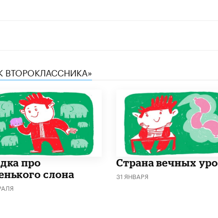
ИК ВТОРОКЛАССНИКА»
адка про
Страна вечных ур
енького слона
31 ЯНВАРЯ
РАЛЯ