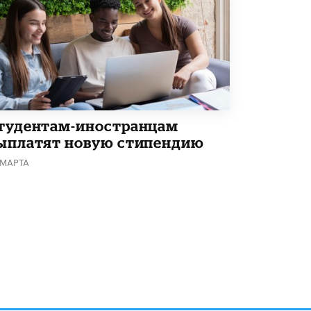
В Минобрнауки рассказали о новых
правилах приема в аспирантуру
1 ИЮНЯ /
КАЧЕСТВО ОБРАЗОВАНИЯ
тудентам-иностранцам
ыплатят новую стипендию
 МАРТА