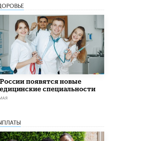
4 ИЮНЯ /
КАЧЕСТВО ОБРАЗОВАНИЯ
ДОРОВЬЕ
В Общественной палате предложили
шить школьную форму с учетом
национальных традиций регионов
4 ИЮНЯ /
ШКОЛЬНИКИ
В Госдуме предложили ввести онлайн-
формат для апелляций ЕГЭ
3 ИЮНЯ /
ЕГЭ И ОГЭ
​Яндекс выпустил бесплатный курс по
защите от ИИ-мошенничества
2 ИЮНЯ /
BIG DATA
 России появятся новые
едицинские специальности
В России начнут применять новые
 МАЯ
подходы к разрешению конфликтов в
школах
2 ИЮНЯ /
ПОДРОСТКИ
ЫПЛАТЫ
Академик РАН предупредил, что
ChatGPT отучит школьников думать
1 ИЮНЯ /
ШКОЛЬНИКИ