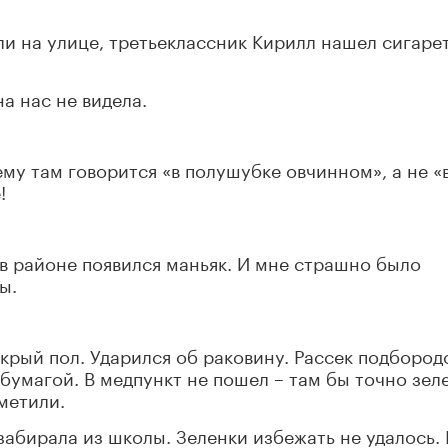
ли на улице, третьеклассник Кирилл нашел сигаре
а нас не видела.
му там говорится «в полушубке овчинном», а не «
!
 в районе появился маньяк. И мне страшно было
ы.
крый пол. Ударился об раковину. Рассек подбород
й бумагой. В медпункт не пошел – там бы точно зел
аметили.
забирала из школы. Зеленки избежать не удалось.