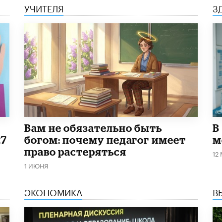
УЧИТЕЛЯ
З
​Вам не обязательно быть
В
27
богом: почему педагог имеет
м
право растеряться
12
1 ИЮНЯ
ЭКОНОМИКА
В